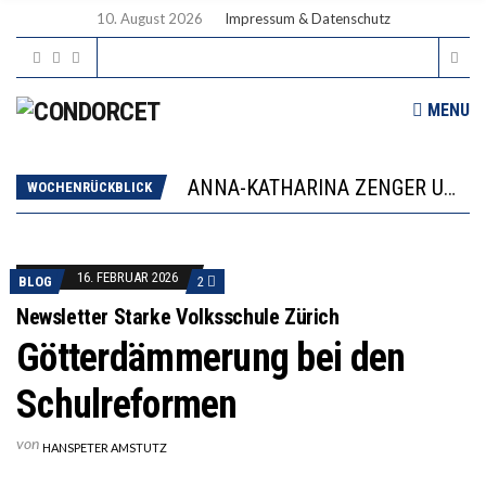
10. August 2026
Impressum & Datenschutz
WORAUS WÄCHST, WAS KINDER TRÄGT
MENU
JAPAN ZEIGT, WIE KINDER ERNÄHRUNG LERNEN – DEUTSCHLAND PENNT
ANNA-KATHARINA ZENGER UND IHRE VERFASSUNGSKENNTNISSE
“VIEL ZU VIELE SCHÜLER, DIE GEMESSEN AN IHREN FÄHIGKEITEN GAR NICHT ANS GYMNASIUM GEHÖREN”
WOCHENRÜCKBLICK
DIE GANZE HILFLOSIGKEIT DES BILDUNGSBÜRGERTUMS
WORAUS WÄCHST, WAS KINDER TRÄGT
JAPAN ZEIGT, WIE KINDER ERNÄHRUNG LERNEN – DEUTSCHLAND PENNT
16. FEBRUAR 2026
BLOG
2
Newsletter Starke Volksschule Zürich
Götterdämmerung bei den
Schulreformen
von
HANSPETER AMSTUTZ