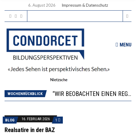
6. August 2026
Impressum & Datenschutz
MENU
ICH WILL MEHR EVIDENZ UND WILL WISSEN, WAS ALL DIE INVESTITIONEN BRINGEN
WORAUS WÄCHST, WAS KINDER TRÄGT
“WIR BEOBACHTEN EINEN REGELRECHTEN STURZFLUG BEI DEN LERNLEISTUNGEN”
WOCHENRÜCKBLICK
DIE VERSTÄRKTE HARMONISIERUNG IM SCHULWESEN VERRINGERT DAS INNOVATIONSPOTENZIAL
2’529 UNTERSCHRIFTEN FÜR «KEINE DIGITALEN GERÄTE IN DEN ERSTEN VIER PRIMARSCHULJAHREN» EINGEREICHT
ICH WILL MEHR EVIDENZ UND WILL WISSEN, WAS ALL DIE INVESTITIONEN BRINGEN
16. FEBRUAR 2026
BLOG
1
WORAUS WÄCHST, WAS KINDER TRÄGT
Realsatire in der BAZ