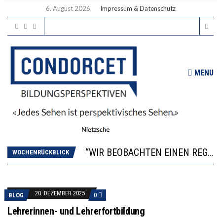
6. August 2026
Impressum & Datenschutz
MENU
ICH WILL MEHR EVIDENZ UND WILL WISSEN, WAS ALL DIE INVESTITIONEN BRINGEN
WORAUS WÄCHST, WAS KINDER TRÄGT
“WIR BEOBACHTEN EINEN REGELRECHTEN STURZFLUG BEI DEN LERNLEISTUNGEN”
WOCHENRÜCKBLICK
DIE VERSTÄRKTE HARMONISIERUNG IM SCHULWESEN VERRINGERT DAS INNOVATIONSPOTENZIAL
2’529 UNTERSCHRIFTEN FÜR «KEINE DIGITALEN GERÄTE IN DEN ERSTEN VIER PRIMARSCHULJAHREN» EINGEREICHT
ICH WILL MEHR EVIDENZ UND WILL WISSEN, WAS ALL DIE INVESTITIONEN BRINGEN
20. DEZEMBER 2025
BLOG
0
WORAUS WÄCHST, WAS KINDER TRÄGT
Lehrerinnen- und Lehrerfortbildung