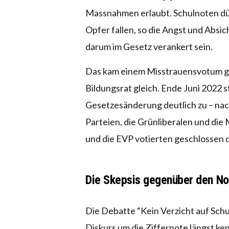
Massnahmen erlaubt. Schulnoten dü
Opfer fallen, so die Angst und Absi
darum im Gesetz verankert sein.
Das kam einem Misstrauensvotum g
Bildungsrat gleich. Ende Juni 2022 
Gesetzesänderung deutlich zu – nac
Parteien, die Grünliberalen und die 
und die EVP votierten geschlossen 
Die Skepsis gegenüber den Not
Die Debatte “Kein Verzicht auf Schu
Diskurs um die Ziffernote längst ken