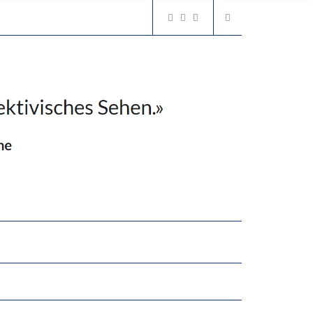
2’529 UNTERSCHRIFTEN FÜR «KEINE DIGITALEN GERÄTE IN DEN ERSTEN VIER PRIMARSCHULJAHREN» EINGEREICHT
N LERNLEISTUNGEN”