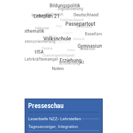
Presseschau
Leserbiefe NZZ- Lehrstellen
Tagesanzeiger, Integration