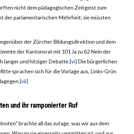
rften nicht dem pädagogischen Zeitgeist zum
cht der parlamentarischen Mehrheit; sie müssten
egenüber der Zürcher Bildungsdirektion und dem
stimmte der Kantonsrat mit 101 Ja zu 62 Nein der
h langer und hitziger Debatte.
[vi]
Die bürgerlichen
Mitte sprachen sich für die Vorlage aus, Links-Grün
dagegen.
[vii]
en und ihr ramponierter Ruf
lnoten” brachte all das zutage, was wir aus dem
nen: Warum sie einerseits umstritten ist, und aus