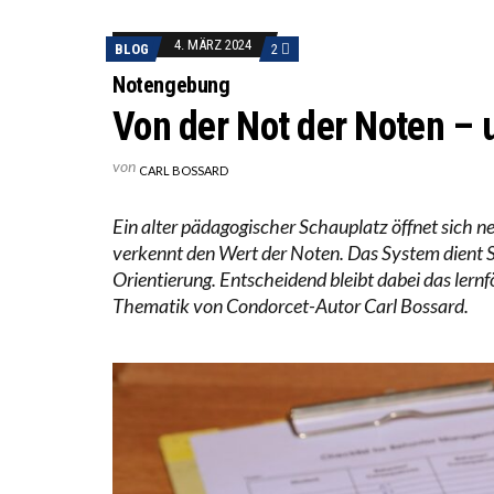
DIE VE
4. MÄRZ 2024
BLOG
2
DIE GA
Notengebung
Von der Not der Noten – 
von
CARL BOSSARD
Ein alter pädagogischer Schauplatz öffnet sich ne
verkennt den Wert der Noten. Das System dient S
Orientierung. Entscheidend bleibt dabei das ler
Thematik von Condorcet-Autor Carl Bossard.