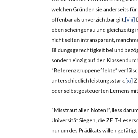
welchen Gründen sie anderseits für
offenbar als unverzichtbar gilt.
[viii]
D
eben scheingenau und gleichzeitig 
nicht selten intransparent, manchmal
Bildungsgerechtigkeit bei und bezöge
sondern einzig auf den Klassendurch
“Referenzgruppeneffekte” verfälsch
unterschiedlich leistungsstark.
[xi]
Zu
oder selbstgesteuerten Lernens m
“Misstraut allen Noten!”, liess da
Universität Siegen, die ZEIT-Lesers
nur um des Prädikats willen getäti