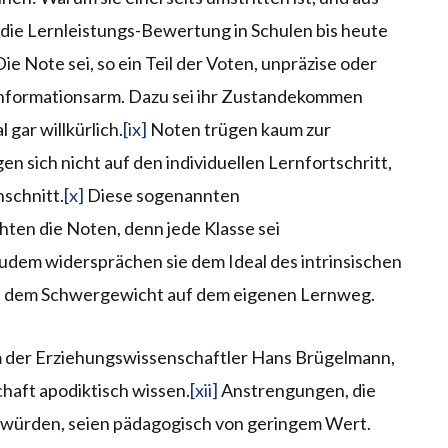
 die Lernleistungs-Bewertung in Schulen bis heute
ie Note sei, so ein Teil der Voten, unpräzise oder
informationsarm. Dazu sei ihr Zustandekommen
 gar willkürlich.
[ix]
Noten trügen kaum zur
n sich nicht auf den individuellen Lernfortschritt,
schnitt.
[x]
Diese sogenannten
ten die Noten, denn jede Klasse sei
dem widersprächen sie dem Ideal des intrinsischen
it dem Schwergewicht auf dem eigenen Lernweg.
rum der Erziehungswissenschaftler Hans Brügelmann,
chaft apodiktisch wissen.
[xii]
Anstrengungen, die
gt würden, seien pädagogisch von geringem Wert.