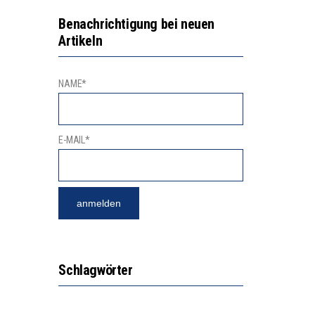
GERT DAS INNOVATIONSPOTENZIAL
2’529 UNTERSCHRIFTEN FÜR «KEINE DIGITALEN GERÄTE IN DEN ERSTEN VIER PRIMARSCHULJAHREN» EINGEREICHT
Benachrichtigung bei neuen
Artikeln
NAME*
E-MAIL*
Schlagwörter