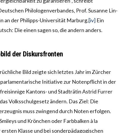
ergleichbarkeit zu garantieren”, schreibt
 Deutschen Philologenverbandes, Prof. Susanne Lin-
in an der Philipps-Universität Marburg.
[iv]
Ein
tsch: Die einen sagen so, die andern anders.
bild der Diskursfronten
chliche Bild zeigte sich letztes Jahr im Zürcher
parlamentarische Initiative zur Notenpflicht in der
 freisinnige Kantons- und Stadträtin Astrid Furrer
 das Volksschulgesetz ändern. Das Ziel: Die
terzeugnis muss zwingend durch Noten erfolgen.
mileys und Krönchen oder Farbbalken à la
er ersten Klasse und bei sonderpädagogischen