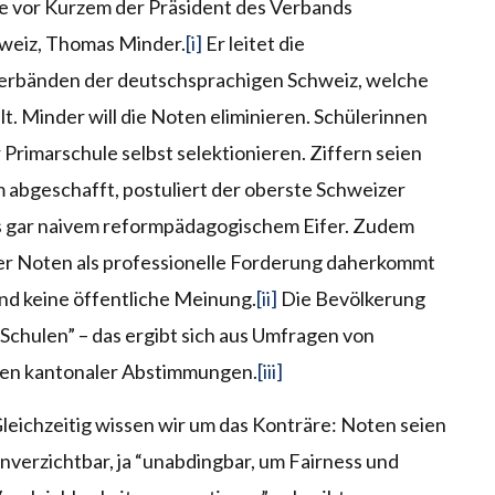
te vor Kurzem der Präsident des Verbands
hweiz, Thomas Minder.
[i]
Er leitet die
erbänden der deutschsprachigen Schweiz, welche
t. Minder will die Noten eliminieren. Schülerinnen
 Primarschule selbst selektionieren. Ziffern seien
um abgeschafft, postuliert der oberste Schweizer
was gar naivem reformpädagogischem Eifer. Zudem
der Noten als professionelle Forderung daherkommt
 und keine öffentliche Meinung.
[ii]
Die Bevölkerung
 Schulen” – das ergibt sich aus Umfragen von
ten kantonaler Abstimmungen.
[iii]
leichzeitig wissen wir um das Konträre: Noten seien
nverzichtbar, ja “unabdingbar, um Fairness und