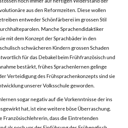
stossen noch immer auf heftigen Widerstand der
volutionäre aus den Reformzeiten. Diese wollen
betreiben entweder Schönfärberei im grossen Stil
 Durchhalteparolen. Manche Sprachendidaktiker
 sie mit dem Konzept der Sprachbäder in den
 schulisch schwächeren Kindern grossen Schaden
ntwortlich für das Debakel beim Frühfranzösisch und
 Annahme bestärkt, frühes Sprachenlernen gelinge
 der Verteidigung des Frühsprachenkonzepts sind sie
entwicklung unserer Volksschule geworden.
ernen sogar negativ auf die Vorkenntnisse der ins
gewirkt hat, ist eine weitere böse Überraschung.
 Französischlehrerin, dass die Eintretenden
ind als noch vor der Einführung des Frühenglisch.