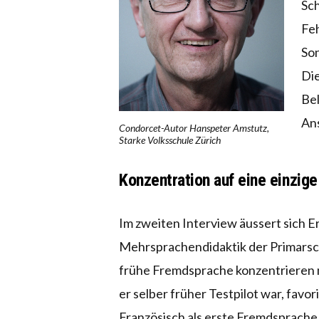
Sch
Feh
So
Die
Bel
Ans
Condorcet-Autor Hanspeter Amstutz,
Starke Volksschule Zürich
Konzentration auf eine einzig
Im zweiten Interview äussert sich 
Mehrsprachendidaktik der Primarschul
frühe Fremdsprache konzentrieren m
er selber früher Testpilot war, favor
Französisch als erste Fremdsprache. 