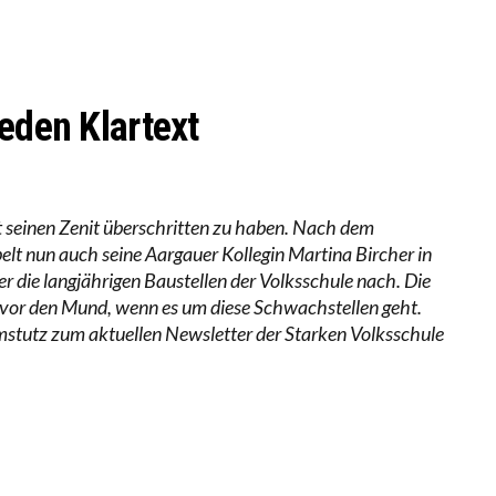
 WÄCHST, WAS KINDER TRÄGT
EOBACHTEN EINEN REGELRECHTEN STURZFLUG BEI DE
ATHARINA ZENGER UND IHRE VERFASSUNGSKENNTNI
eden Klartext
nt seinen Zenit überschritten zu haben. Nach dem
t nun auch seine Aargauer Kollegin Martina Bircher in
 die langjährigen Baustellen der Volksschule nach. Die
 vor den Mund, wenn es um diese Schwachstellen geht.
mstutz zum aktuellen Newsletter der Starken Volksschule