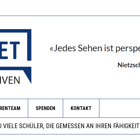
ORENTEAM
SPENDEN
KONTAKT
EOBACHTEN EINEN REGELRECHTEN STURZFLUG BEI DE
ATHARINA ZENGER UND IHRE VERFASSUNGSKENNTNI
NZE HILFLOSIGKEIT DES BILDUNGSBÜRGERTUMS