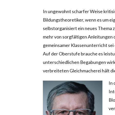
In ungewohnt scharfer Weise kritisie
Bildungstheoretiker, wenn es um eig
selbstorganisiert ein neues Thema zu
mehr von sorgfältigen Anleitungen 
gemeinsamer Klassenunterricht sei 
Auf der Oberstufe brauche es leist
unterschiedlichen Begabungen wirk
verbreiteten Gleichmacherei hält die
In 
Int
Blo
ver