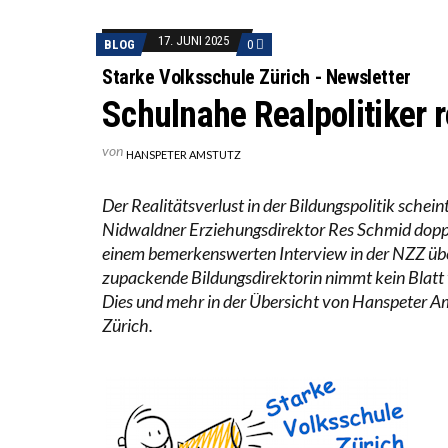
WORAUS
“WIR B
17. JUNI 2025
BLOG
0
ANNA-K
Starke Volksschule Zürich - Newsletter
Schulnahe Realpolitiker r
von
HANSPETER AMSTUTZ
Der Realitätsverlust in der Bildungspolitik schei
Nidwaldner Erziehungsdirektor Res Schmid doppel
einem bemerkenswerten Interview in der NZZ über
zupackende Bildungsdirektorin nimmt kein Blatt
Dies und mehr in der Übersicht von Hanspeter A
Zürich.