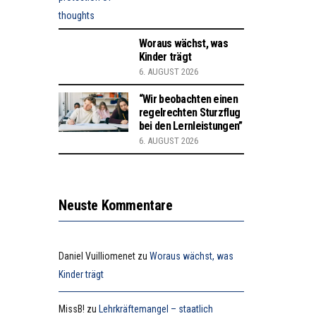
Woraus wächst, was
Kinder trägt
6. AUGUST 2026
“Wir beobachten einen
regelrechten Sturzflug
bei den Lernleistungen”
6. AUGUST 2026
Neuste Kommentare
Daniel Vuilliomenet
zu
Woraus wächst, was
Kinder trägt
MissB!
zu
Lehrkräftemangel – staatlich