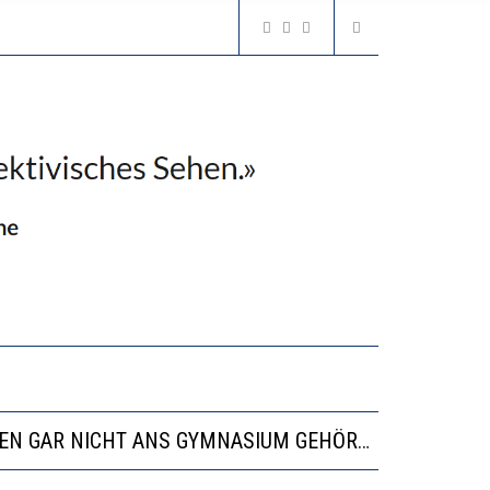
N LERNLEISTUNGEN”
SSE
“VIEL ZU VIELE SCHÜLER, DIE GEMESSEN AN IHREN FÄHIGKEITEN GAR NICHT ANS GYMNASIUM GEHÖREN”