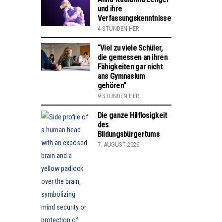
und ihre
Verfassungskenntnisse
4 STUNDEN HER
“Viel zu viele Schüler,
die gemessen an ihren
Fähigkeiten gar nicht
ans Gymnasium
gehören”
9 STUNDEN HER
Die ganze Hilflosigkeit
des
Bildungsbürgertums
7. AUGUST 2026