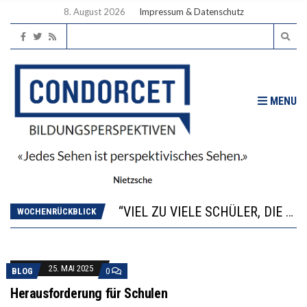
8. August 2026
Impressum & Datenschutz
MENU
“WIR BEOBACHTEN EINEN REGELRECHTEN STURZFLUG BEI DEN LERNLEISTUNGEN”
ANNA-KATHARINA ZENGER UND IHRE VERFASSUNGSKENNTNISSE
“VIEL ZU VIELE SCHÜLER, DIE GEMESSEN AN IHREN FÄHIGKEITEN GAR NICHT ANS GYMNASIUM GEHÖREN”
WOCHENRÜCKBLICK
DIE GANZE HILFLOSIGKEIT DES BILDUNGSBÜRGERTUMS
WORAUS WÄCHST, WAS KINDER TRÄGT
“WIR BEOBACHTEN EINEN REGELRECHTEN STURZFLUG BEI DEN LERNLEISTUNGEN”
25. MAI 2025
ANNA-KATHARINA ZENGER UND IHRE VERFASSUNGSKENNTNISSE
BLOG
0
Herausforderung für Schulen