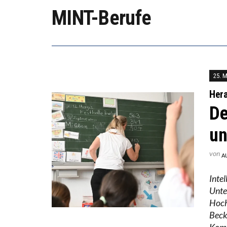
WORAUS
MINT-Berufe
“WIR B
ANNA-K
25. 
Hera
De
un
von
A
Inte
Unte
Hoch
Beck
Kom