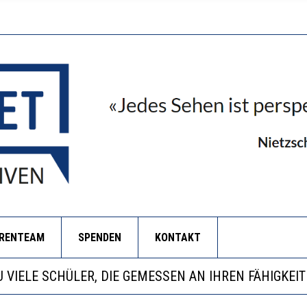
ORENTEAM
SPENDEN
KONTAKT
EOBACHTEN EINEN REGELRECHTEN STURZFLUG BEI DE
ATHARINA ZENGER UND IHRE VERFASSUNGSKENNTNI
NZE HILFLOSIGKEIT DES BILDUNGSBÜRGERTUMS