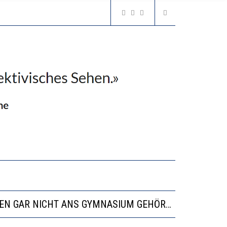
N LERNLEISTUNGEN”
SSE
“VIEL ZU VIELE SCHÜLER, DIE GEMESSEN AN IHREN FÄHIGKEITEN GAR NICHT ANS GYMNASIUM GEHÖREN”