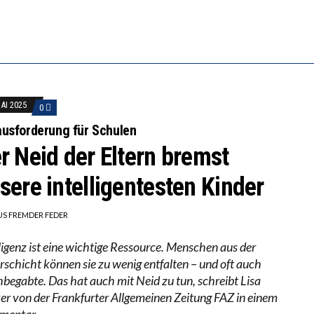
 WÄCHST, WAS KINDER TRÄGT
EOBACHTEN EINEN REGELRECHTEN STURZFLUG BEI DE
ATHARINA ZENGER UND IHRE VERFASSUNGSKENNTNI
MAI 2025
0
usforderung für Schulen
r Neid der Eltern bremst
sere intelligentesten Kinder
US FREMDER FEDER
lligenz ist eine wichtige Ressource. Menschen aus der
rschicht können sie zu wenig entfalten – und oft auch
begabte. Das hat auch mit Neid zu tun, schreibt Lisa
er von der Frankfurter Allgemeinen Zeitung FAZ in einem
mentar.