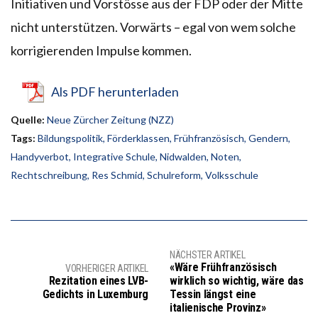
Initiativen und Vorstösse aus der FDP oder der Mitte
nicht unterstützen. Vorwärts – egal von wem solche
korrigierenden Impulse kommen.
Als PDF herunterladen
Quelle:
Neue Zürcher Zeitung (NZZ)
Tags:
Bildungspolitik
,
Förderklassen
,
Frühfranzösisch
,
Gendern
,
Handyverbot
,
Integrative Schule
,
Nidwalden
,
Noten
,
Rechtschreibung
,
Res Schmid
,
Schulreform
,
Volksschule
NÄCHSTER ARTIKEL
«Wäre Frühfranzösisch
VORHERIGER ARTIKEL
Rezitation eines LVB-
wirklich so wichtig, wäre das
Gedichts in Luxemburg
Tessin längst eine
italienische Provinz»