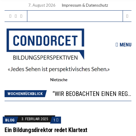
7. August 2026
Impressum & Datenschutz
MENU
ICH WILL MEHR EVIDENZ UND WILL WISSEN, WAS ALL DIE INVESTITIONEN BRINGEN
WORAUS WÄCHST, WAS KINDER TRÄGT
“WIR BEOBACHTEN EINEN REGELRECHTEN STURZFLUG BEI DEN LERNLEISTUNGEN”
DIE VERSTÄRKTE HARMONISIERUNG IM SCHULWESEN VERRINGERT DAS INNOVATIONSPOTENZIAL
WOCHENRÜCKBLICK
2’529 UNTERSCHRIFTEN FÜR «KEINE DIGITALEN GERÄTE IN DEN ERSTEN VIER PRIMARSCHULJAHREN» EINGEREICHT
ICH WILL MEHR EVIDENZ UND WILL WISSEN, WAS ALL DIE INVESTITIONEN BRINGEN
WORAUS WÄCHST, WAS KINDER TRÄGT
3. FEBRUAR 2025
BLOG
1
Ein Bildungsdirektor redet Klartext