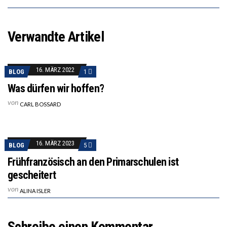
Verwandte Artikel
16. MÄRZ 2022
BLOG
1
Was dürfen wir hoffen?
von
CARL BOSSARD
16. MÄRZ 2023
BLOG
5
Frühfranzösisch an den Primarschulen ist
gescheitert
von
ALINA ISLER
Schreibe einen Kommentar