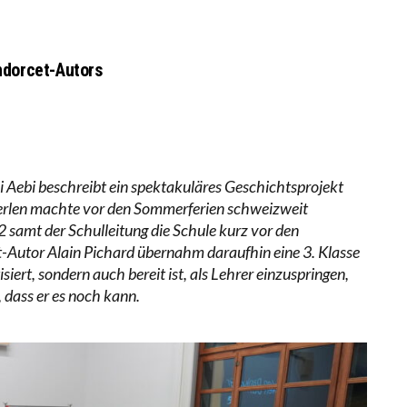
LL MEHR EVIDENZ UND WILL WISSEN, WAS ALL DIE IN
 WÄCHST, WAS KINDER TRÄGT
ndorcet-Autors
i Aebi beschreibt ein spektakuläres Geschichtsprojekt
terlen machte vor den Sommerferien schweizweit
 2 samt der Schulleitung die Schule kurz vor den
-Autor Alain Pichard übernahm daraufhin eine 3. Klasse
isiert, sondern auch bereit ist, als Lehrer einzuspringen,
, dass er es noch kann.