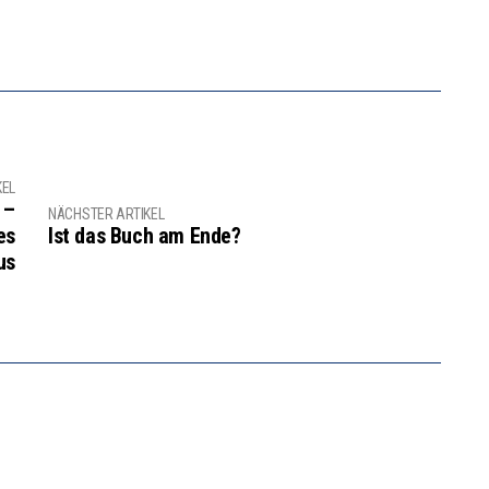
KEL
 –
NÄCHSTER ARTIKEL
es
Ist das Buch am Ende?
us