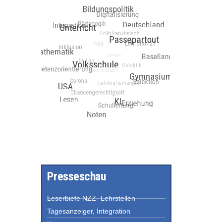
Presseschau
Leserbiefe NZZ- Lehrstellen
Tagesanzeiger, Integration