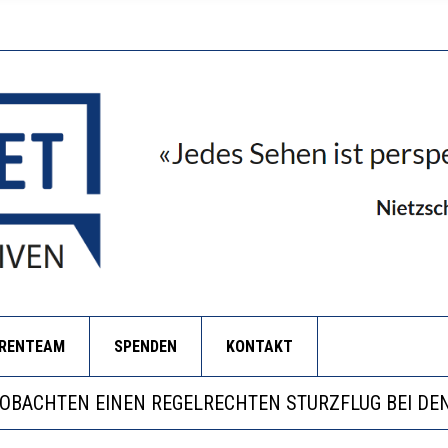
ORENTEAM
SPENDEN
KONTAKT
LL MEHR EVIDENZ UND WILL WISSEN, WAS ALL DIE IN
 WÄCHST, WAS KINDER TRÄGT
EOBACHTEN EINEN REGELRECHTEN STURZFLUG BEI DE
RSTÄRKTE HARMONISIERUNG IM SCHULWESEN VERRIN