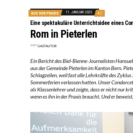
ICH WI
11. JANUAR 2025
AUS DER PRAXIS
4
WORAUS
Eine spektakuläre Unterrichtsidee eines Co
Rom in Pieterlen
von
GASTAUTOR
Ein Bericht des Biel-Bienne-Journalisten Hansuel
aus der Gemeinde Pieterlen im Kanton Bern. Pie
Schlagzeilen, weil fast alle Lehrkräfte des Zyklus
Sommerferien verlassen hatten. Unser Condorcet
als Klassenlehrer und zeigte, dass er nicht nur krit
wenn es ihn in der Praxis braucht. Und er beweist