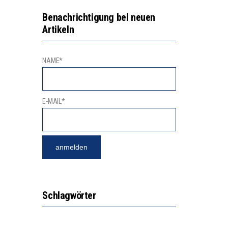
2’529 UNTERSCHRIFTEN FÜR «KEINE DIGITALEN GERÄTE IN DEN ERSTEN VIER PRIMARSCHULJAHREN» EINGEREICHT
VESTITIONEN BRINGEN
Benachrichtigung bei neuen
Artikeln
NAME*
E-MAIL*
Schlagwörter