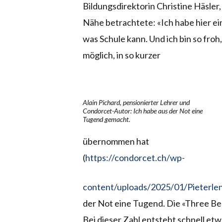
Bildungsdirektorin Christine Häsler
Nähe betrachtete: «Ich habe hier ein
was Schule kann. Und ich bin so froh,
möglich, in so kurzer
Alain Pichard, pensionierter Lehrer und
Condorcet-Autor: Ich habe aus der Not eine
Tugend gemacht.
übernommen hat
(
https://condorcet.ch/wp-
content/uploads/2025/01/Pieterle
der Not eine Tugend. Die «Three Bee
Bei dieser Zahl entsteht schnell etw