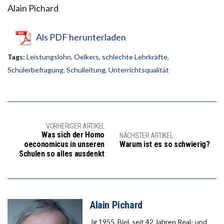
Alain Pichard
Als PDF herunterladen
Tags:
Leistungslohn
,
Oelkers
,
schlechte Lehrkräfte
,
Schülerbefragung
,
Schulleitung
,
Unterrichtsqualität
VORHERIGER ARTIKEL
Was sich der Homo
NÄCHSTER ARTIKEL
oeconomicus in unseren
Warum ist es so schwierig?
Schulen so alles ausdenkt
Alain Pichard
Jg 1955, Biel, seit 42 Jahren Real- und