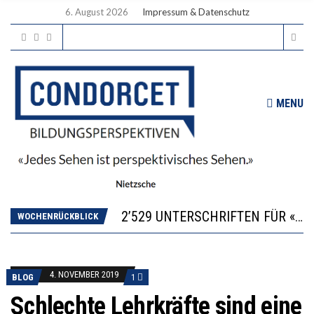
6. August 2026
Impressum & Datenschutz
MENU
“KOMPETENZ-UNTERSCHIEDE ENTSTEHEN IN FRÜHER KINDHEIT UND BLEIBEN ÜBER SCHULZEIT RELATIV STABIL”
DIE VERSTÄRKTE HARMONISIERUNG IM SCHULWESEN VERRINGERT DAS INNOVATIONSPOTENZIAL
2’529 UNTERSCHRIFTEN FÜR «KEINE DIGITALEN GERÄTE IN DEN ERSTEN VIER PRIMARSCHULJAHREN» EINGEREICHT
ICH WILL MEHR EVIDENZ UND WILL WISSEN, WAS ALL DIE INVESTITIONEN BRINGEN
WOCHENRÜCKBLICK
DER US-ÖKONOM WALLACE OATES: FÖDERALISMUS IM BILDUNGSBEREICH
“KOMPETENZ-UNTERSCHIEDE ENTSTEHEN IN FRÜHER KINDHEIT UND BLEIBEN ÜBER SCHULZEIT RELATIV STABIL”
DIE VERSTÄRKTE HARMONISIERUNG IM SCHULWESEN VERRINGERT DAS INNOVATIONSPOTENZIAL
4. NOVEMBER 2019
BLOG
1
Schlechte Lehrkräfte sind eine