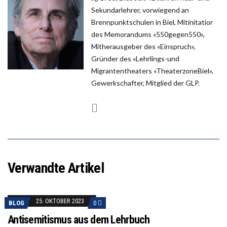
Sekundarlehrer, vorwiegend an
Brennpunktschulen in Biel, Mitinitatior
des Memorandums «550gegen550»,
Mitherausgeber des «Einspruch»,
Gründer des «Lehrlings-und
Migrantentheaters «TheaterzoneBiel»,
Gewerkschafter, Mitglied der GLP.
Verwandte Artikel
25. OKTOBER 2023
BLOG
0
Antisemitismus aus dem Lehrbuch