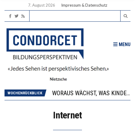
7. August 2026
Impressum & Datenschutz
MENU
2’529 UNTERSCHRIFTEN FÜR «KEINE DIGITALEN GERÄTE IN DEN ERSTEN VIER PRIMARSCHULJAHREN» EINGEREICHT
DIE GANZE HILFLOSIGKEIT DES BILDUNGSBÜRGERTUMS
WORAUS WÄCHST, WAS KINDER TRÄGT
WOCHENRÜCKBLICK
“WIR BEOBACHTEN EINEN REGELRECHTEN STURZFLUG BEI DEN LERNLEISTUNGEN”
DIE VERSTÄRKTE HARMONISIERUNG IM SCHULWESEN VERRINGERT DAS INNOVATIONSPOTENZIAL
Internet
2’529 UNTERSCHRIFTEN FÜR «KEINE DIGITALEN GERÄTE IN DEN ERSTEN VIER PRIMARSCHULJAHREN» EINGEREICHT
DIE GANZE HILFLOSIGKEIT DES BILDUNGSBÜRGERTUMS