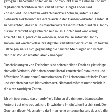
gezogen. Die Schulen sollen einen Kontrapunkt zum masslosen Konsum
digitaler Nachrichten in der Freizeit setzen. Einige Länder sind
konsequent und schaffen wirklich handfreie Schulen, indem sie den
Gebrauch elektronischer Geräte auch in den Pausen verbieten. Leider ist
zu befürchten, dass bei uns mancherorts dieser Mut fehlt und das Handy
nur im Unterricht abgeschaltet sein muss. Doch damit wird wenig
erreicht. Die Jugendlichen werden in jeder Pause sofort ihr Handy
zücken und wieder voll in ihre digitale Freizeitwelt eintauchen. Im besten
Fall zeigen sie sie sich gegenseitig die neusten Meldungen und witzeln
darüber. Von Abschalten aber keine Spur.
Einschränkungen von Freiheiten sind selten beliebt. Doch es gibt einige
sinnvolle Verbote. Wir haben heute überall rauchfreie Restaurants und
öffentliche Räume ohne Rauchschwaden. Die Lebensqualität beim Essen
und Arbeiten hat sich klar verbessert. Niemand möchte mehr zurück in
die alten rauchigen Zeiten.
Ich bin überzeugt, dass handyfreie Schulen die richtige pädagogische
Antwort auf eine bedenkliche Entwicklung im digitalen Bereich sind. Den
Gegnern dieser Massnahme darf man ruhig entgegenhalten, dass sie die