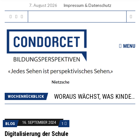
7. August 2026
Impressum & Datenschutz
MENU
2’529 UNTERSCHRIFTEN FÜR «KEINE DIGITALEN GERÄTE IN DEN ERSTEN VIER PRIMARSCHULJAHREN» EINGEREICHT
DIE GANZE HILFLOSIGKEIT DES BILDUNGSBÜRGERTUMS
WORAUS WÄCHST, WAS KINDER TRÄGT
“WIR BEOBACHTEN EINEN REGELRECHTEN STURZFLUG BEI DEN LERNLEISTUNGEN”
WOCHENRÜCKBLICK
DIE VERSTÄRKTE HARMONISIERUNG IM SCHULWESEN VERRINGERT DAS INNOVATIONSPOTENZIAL
2’529 UNTERSCHRIFTEN FÜR «KEINE DIGITALEN GERÄTE IN DEN ERSTEN VIER PRIMARSCHULJAHREN» EINGEREICHT
DIE GANZE HILFLOSIGKEIT DES BILDUNGSBÜRGERTUMS
16. SEPTEMBER 2024
BLOG
1
Digitalisierung der Schule