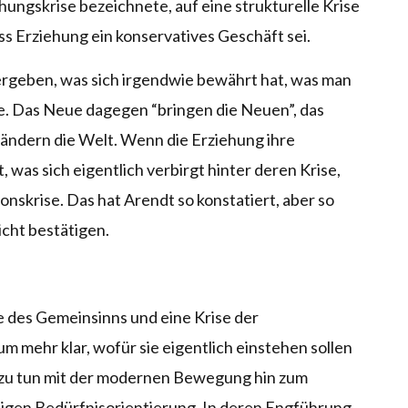
iehungskrise bezeichnete, auf eine strukturelle Krise
ss Erziehung ein konservatives Geschäft sei.
ergeben, was sich irgendwie bewährt hat, was man
. Das Neue dagegen “bringen die Neuen”, das
rändern die Welt. Wenn die Erziehung ihre
, was sich eigentlich verbirgt hinter deren Krise,
ionskrise. Das hat Arendt so konstatiert, aber so
icht bestätigen.
e des Gemeinsinns und eine Krise der
um mehr klar, wofür sie eigentlich einstehen sollen
t zu tun mit der modernen Bewegung hin zum
artigen Bedürfnisorientierung. In deren Engführung