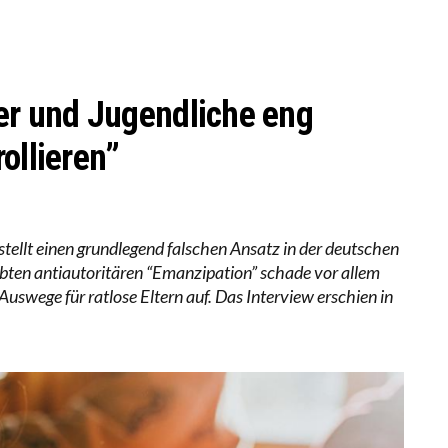
-ÖKONOM WALLACE OATES: FÖDERALISMUS IM BILDU
RSTÄRKTE HARMONISIERUNG IM SCHULWESEN VERRIN
r und Jugendliche eng
ollieren”
ellt einen grundlegend falschen Ansatz in der deutschen
iebten antiautoritären “Emanzipation” schade vor allem
swege für ratlose Eltern auf. Das Interview erschien in