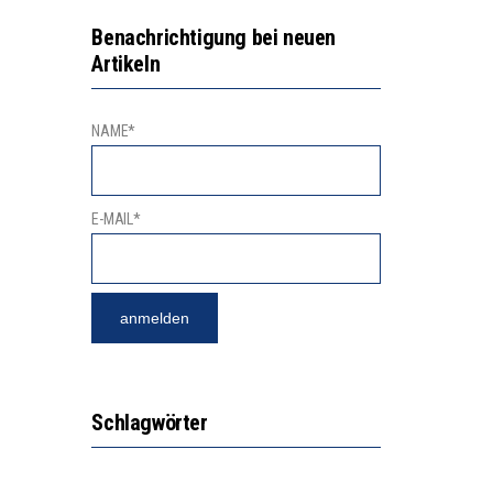
NGSBEREICH
“KOMPETENZ-UNTERSCHIEDE ENTSTEHEN IN FRÜHER KINDHEIT UND BLEIBEN ÜBER SCHULZEIT RELATIV STABIL”
Benachrichtigung bei neuen
Artikeln
GERT DAS INNOVATIONSPOTENZIAL
NAME*
E-MAIL*
Schlagwörter