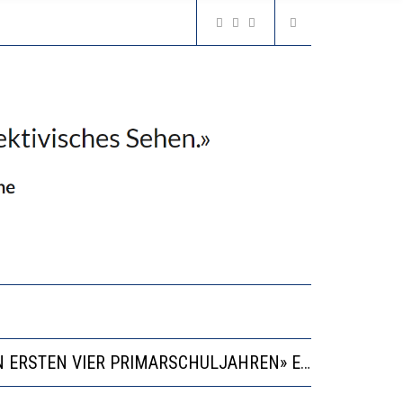
“KOMPETENZ-UNTERSCHIEDE ENTSTEHEN IN FRÜHER KINDHEIT UND BLEIBEN ÜBER SCHULZEIT RELATIV STABIL”
GERT DAS INNOVATIONSPOTENZIAL
2’529 UNTERSCHRIFTEN FÜR «KEINE DIGITALEN GERÄTE IN DEN ERSTEN VIER PRIMARSCHULJAHREN» EINGEREICHT
VESTITIONEN BRINGEN