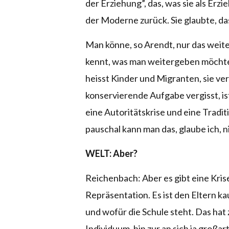
der Erziehung”, das, was sie als Erz
der Moderne zurück. Sie glaubte, da
Man könne, so Arendt, nur das weit
kennt, was man weitergeben möchte
heisst Kinder und Migranten, sie ve
konservierende Aufgabe vergisst, ist
eine Autoritätskrise und eine Tradit
pauschal kann man das, glaube ich, n
WELT: Aber?
Reichenbach: Aber es gibt eine Kris
Repräsentation. Es ist den Eltern ka
und wofür die Schule steht. Das ha
Individuum, hin zur an sich ja groß