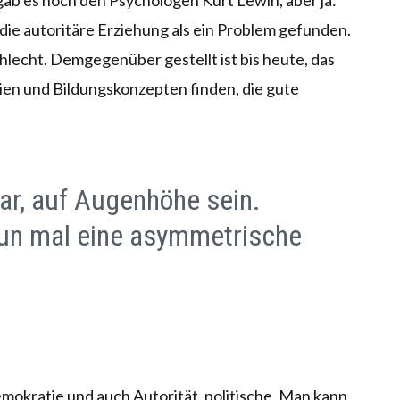
ab es noch den Psychologen Kurt Lewin, aber ja:
die autoritäre Erziehung als ein Problem gefunden.
schlecht. Demgegenüber gestellt ist bis heute, das
nien und Bildungskonzepten finden, die gute
bar, auf Augenhöhe sein.
nun mal eine asymmetrische
emokratie und auch Autorität, politische. Man kann