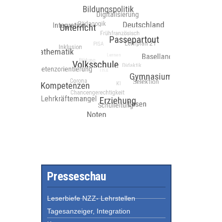
Presseschau
Leserbiefe NZZ- Lehrstellen
Tagesanzeiger, Integration