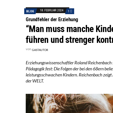
DER US
18. FEBRUAR 2024
BLOG
1
DIE VE
Grundfehler der Erziehung
“Man muss manche Kinde
führen und strenger kontr
von
GASTAUTOR
Erziehungswissenschaftler Roland Reichenbach st
Pädagogik fest: Die Folgen der bei den 68ern bel
leistungsschwachen Kindern. Reichenbach zeigt Au
der WELT.