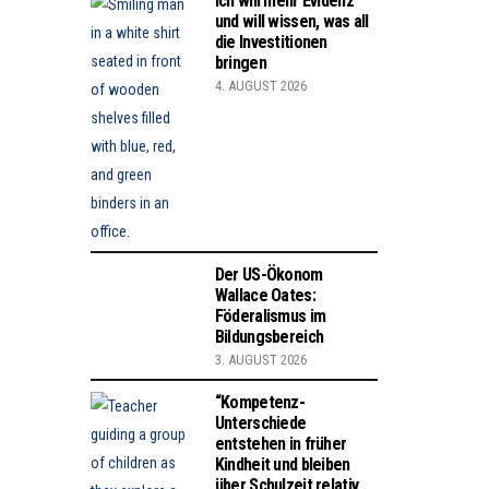
Ich will mehr Evidenz
und will wissen, was all
die Investitionen
bringen
4. AUGUST 2026
Der US-Ökonom
Wallace Oates:
Föderalismus im
Bildungsbereich
3. AUGUST 2026
“Kompetenz-
Unterschiede
entstehen in früher
Kindheit und bleiben
über Schulzeit relativ