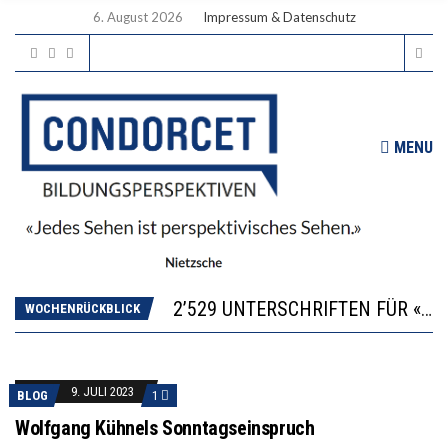
6. August 2026
Impressum & Datenschutz
MENU
“KOMPETENZ-UNTERSCHIEDE ENTSTEHEN IN FRÜHER KINDHEIT UND BLEIBEN ÜBER SCHULZEIT RELATIV STABIL”
DIE VERSTÄRKTE HARMONISIERUNG IM SCHULWESEN VERRINGERT DAS INNOVATIONSPOTENZIAL
2’529 UNTERSCHRIFTEN FÜR «KEINE DIGITALEN GERÄTE IN DEN ERSTEN VIER PRIMARSCHULJAHREN» EINGEREICHT
ICH WILL MEHR EVIDENZ UND WILL WISSEN, WAS ALL DIE INVESTITIONEN BRINGEN
WOCHENRÜCKBLICK
DER US-ÖKONOM WALLACE OATES: FÖDERALISMUS IM BILDUNGSBEREICH
“KOMPETENZ-UNTERSCHIEDE ENTSTEHEN IN FRÜHER KINDHEIT UND BLEIBEN ÜBER SCHULZEIT RELATIV STABIL”
DIE VERSTÄRKTE HARMONISIERUNG IM SCHULWESEN VERRINGERT DAS INNOVATIONSPOTENZIAL
9. JULI 2023
BLOG
1
Wolfgang Kühnels Sonntagseinspruch