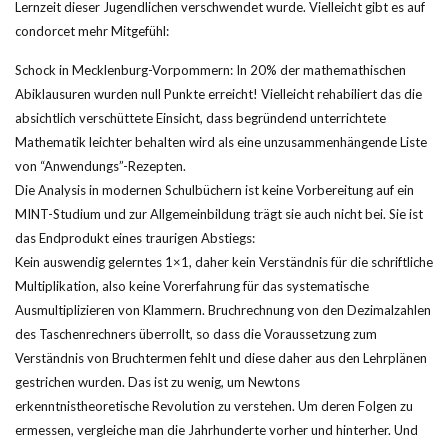
Lernzeit dieser Jugendlichen verschwendet wurde. Vielleicht gibt es auf
condorcet mehr Mitgefühl:
Schock in Mecklenburg-Vorpommern: In 20% der mathemathischen
Abiklausuren wurden null Punkte erreicht! Vielleicht rehabiliert das die
absichtlich verschüttete Einsicht, dass begründend unterrichtete
Mathematik leichter behalten wird als eine unzusammenhängende Liste
von “Anwendungs”-Rezepten.
Die Analysis in modernen Schulbüchern ist keine Vorbereitung auf ein
MINT-Studium und zur Allgemeinbildung trägt sie auch nicht bei. Sie ist
das Endprodukt eines traurigen Abstiegs:
Kein auswendig gelerntes 1×1, daher kein Verständnis für die schriftliche
Multiplikation, also keine Vorerfahrung für das systematische
Ausmultiplizieren von Klammern. Bruchrechnung von den Dezimalzahlen
des Taschenrechners überrollt, so dass die Voraussetzung zum
Verständnis von Bruchtermen fehlt und diese daher aus den Lehrplänen
gestrichen wurden. Das ist zu wenig, um Newtons
erkenntnistheoretische Revolution zu verstehen. Um deren Folgen zu
ermessen, vergleiche man die Jahrhunderte vorher und hinterher. Und