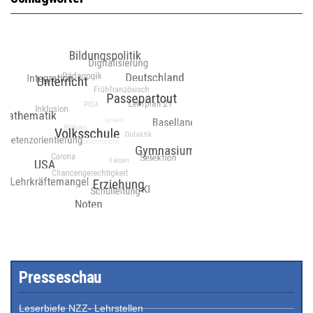
Presseschau
Leserbiefe NZZ- Lehrstellen