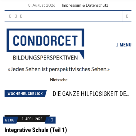
8. August 2026
Impressum & Datenschutz
MENU
DIE VERSTÄRKTE HARMONISIERUNG IM SCHULWESEN VERRINGERT DAS INNOVATIONSPOTENZIAL
“VIEL ZU VIELE SCHÜLER, DIE GEMESSEN AN IHREN FÄHIGKEITEN GAR NICHT ANS GYMNASIUM GEHÖREN”
DIE GANZE HILFLOSIGKEIT DES BILDUNGSBÜRGERTUMS
WORAUS WÄCHST, WAS KINDER TRÄGT
WOCHENRÜCKBLICK
“WIR BEOBACHTEN EINEN REGELRECHTEN STURZFLUG BEI DEN LERNLEISTUNGEN”
DIE VERSTÄRKTE HARMONISIERUNG IM SCHULWESEN VERRINGERT DAS INNOVATIONSPOTENZIAL
“VIEL ZU VIELE SCHÜLER, DIE GEMESSEN AN IHREN FÄHIGKEITEN GAR NICHT ANS GYMNASIUM GEHÖREN”
2. APRIL 2023
BLOG
1
Integrative Schule (Teil 1)