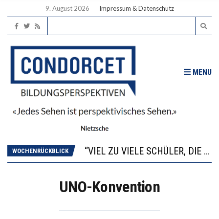
9. August 2026
Impressum & Datenschutz
MENU
“WIR BEOBACHTEN EINEN REGELRECHTEN STURZFLUG BEI DEN LERNLEISTUNGEN”
ANNA-KATHARINA ZENGER UND IHRE VERFASSUNGSKENNTNISSE
“VIEL ZU VIELE SCHÜLER, DIE GEMESSEN AN IHREN FÄHIGKEITEN GAR NICHT ANS GYMNASIUM GEHÖREN”
WOCHENRÜCKBLICK
DIE GANZE HILFLOSIGKEIT DES BILDUNGSBÜRGERTUMS
WORAUS WÄCHST, WAS KINDER TRÄGT
UNO-Konvention
“WIR BEOBACHTEN EINEN REGELRECHTEN STURZFLUG BEI DEN LERNLEISTUNGEN”
ANNA-KATHARINA ZENGER UND IHRE VERFASSUNGSKENNTNISSE