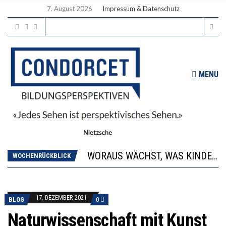
7. August 2026
Impressum & Datenschutz
MENU
2’529 UNTERSCHRIFTEN FÜR «KEINE DIGITALEN GERÄTE IN DEN ERSTEN VIER PRIMARSCHULJAHREN» EINGEREICHT
DIE GANZE HILFLOSIGKEIT DES BILDUNGSBÜRGERTUMS
WORAUS WÄCHST, WAS KINDER TRÄGT
“WIR BEOBACHTEN EINEN REGELRECHTEN STURZFLUG BEI DEN LERNLEISTUNGEN”
WOCHENRÜCKBLICK
DIE VERSTÄRKTE HARMONISIERUNG IM SCHULWESEN VERRINGERT DAS INNOVATIONSPOTENZIAL
2’529 UNTERSCHRIFTEN FÜR «KEINE DIGITALEN GERÄTE IN DEN ERSTEN VIER PRIMARSCHULJAHREN» EINGEREICHT
DIE GANZE HILFLOSIGKEIT DES BILDUNGSBÜRGERTUMS
17. DEZEMBER 2021
BLOG
0
Naturwissenschaft mit Kunst