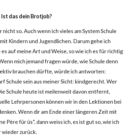
 Ist das dein Brotjob?
 nicht so. Auch wenn ich vieles am System Schule
e mit Kindern und Jugendlichen. Darum gehe ich
s auf meine Art und Weise, so wie ich es für richtig
 Wenn mich jemand fragen würde, wie Schule denn
jektiv brauchen dürfte, würde ich antworten:
rf Schule sein aus meiner Sicht: kindgerecht. Wer
ie Schule heute ist meilenweit davon entfernt,
duelle Lehrpersonen können wir in den Lektionen bei
denken. Wenn dir am Ende einer längeren Zeit mit
ne Père für üs”, dann weiss ich, es ist gut so, wie ich
 wieder zurück.