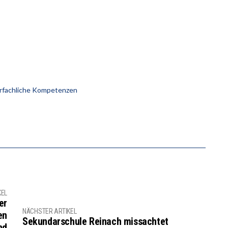
rfachliche Kompetenzen
KEL
er
NÄCHSTER ARTIKEL
en
Sekundarschule Reinach missachtet
nd