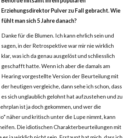
Behörde mitsamt ihrem populären
Erziehungsdirektor Pulver zu Fall gebracht. Wie
fühlt man sich 5 Jahre danach?
Danke für die Blumen. Ich kann ehrlich sein und
sagen, in der Retrospektive war mir nie wirklich
klar, was ich da genau ausgelöst und schliesslich
geschafft hatte. Wenn ich aber die damals am
Hearing vorgestellte Version der Beurteilung mit
der heutigen vergleiche, dann sehe ich schon, dass
es sich unglaublich gelohnt hat aufzustehen und zu
Lehrplan ist ja doch gekommen, und wer die
o” näher und kritisch unter die Lupe nimmt, kann
neifen. Die idiotischen Charakterbeurteilungen mit
es ja wirklich nicht sein. Erstaunt hat mich, dass ich