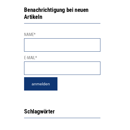
NGERT DAS INNOVATIONSPOTENZIAL
2’529 UNTERSCHRIFTEN FÜR «KEINE DIGITALEN GERÄTE IN DEN ERSTEN VIER PRIMARSCHULJAHREN» EINGEREICHT
Benachrichtigung bei neuen
Artikeln
NAME*
E-MAIL*
Schlagwörter