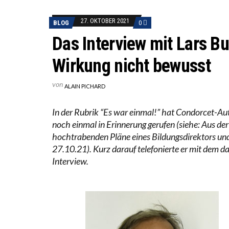
DIE V
27. OKTOBER 2021
BLOG
0
DIE G
Das Interview mit Lars B
Wirkung nicht bewusst
von
ALAIN PICHARD
In der Rubrik “Es war einmal!” hat Condorcet-Aut
noch einmal in Erinnerung gerufen (siehe: Aus der
hochtrabenden Pläne eines Bildungsdirektors und
27.10.21). Kurz darauf telefonierte er mit dem da
Interview.