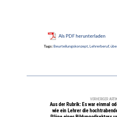
Als PDF herunterladen
Tags:
Beurteilungskonzept
,
Lehrerberuf
,
übe
VORHERIGER ARTI
Aus der Rubrik: Es war einmal od
wie ein Lehrer die hochtrabend
Pläne eines Bildungsdirektors u