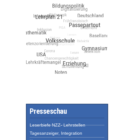
Presseschau
Leserbiefe NZZ- Lehrstellen
Tagesanzeiger, Integration