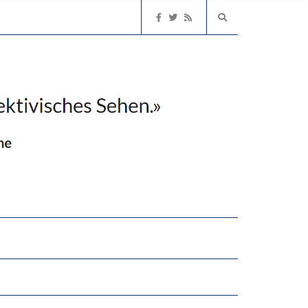
2’529 UNTERSCHRIFTEN FÜR «KEINE DIGITALEN GERÄTE IN DEN ERSTEN VIER PRIMARSCHULJAHREN» EINGEREICHT
EN LERNLEISTUNGEN”