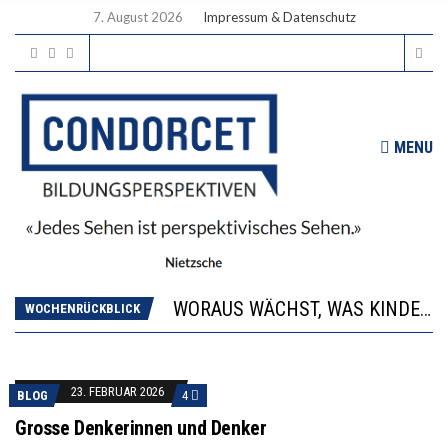
7. August 2026
Impressum & Datenschutz
MENU
2’529 UNTERSCHRIFTEN FÜR «KEINE DIGITALEN GERÄTE IN DEN ERSTEN VIER PRIMARSCHULJAHREN» EINGEREICHT
DIE GANZE HILFLOSIGKEIT DES BILDUNGSBÜRGERTUMS
WORAUS WÄCHST, WAS KINDER TRÄGT
WOCHENRÜCKBLICK
“WIR BEOBACHTEN EINEN REGELRECHTEN STURZFLUG BEI DEN LERNLEISTUNGEN”
DIE VERSTÄRKTE HARMONISIERUNG IM SCHULWESEN VERRINGERT DAS INNOVATIONSPOTENZIAL
2’529 UNTERSCHRIFTEN FÜR «KEINE DIGITALEN GERÄTE IN DEN ERSTEN VIER PRIMARSCHULJAHREN» EINGEREICHT
23. FEBRUAR 2026
BLOG
4
DIE GANZE HILFLOSIGKEIT DES BILDUNGSBÜRGERTUMS
Grosse Denkerinnen und Denker