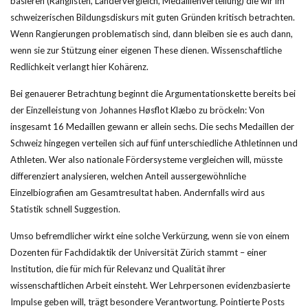
basieren (Ranglisten, Ländervergleich, Medallienverteilung) die wir im
schweizerischen Bildungsdiskurs mit guten Gründen kritisch betrachten.
Wenn Rangierungen problematisch sind, dann bleiben sie es auch dann,
wenn sie zur Stützung einer eigenen These dienen. Wissenschaftliche
Redlichkeit verlangt hier Kohärenz.
Bei genauerer Betrachtung beginnt die Argumentationskette bereits bei
der Einzelleistung von Johannes Høsflot Klæbo zu bröckeln: Von
insgesamt 16 Medaillen gewann er allein sechs. Die sechs Medaillen der
Schweiz hingegen verteilen sich auf fünf unterschiedliche Athletinnen und
Athleten. Wer also nationale Fördersysteme vergleichen will, müsste
differenziert analysieren, welchen Anteil aussergewöhnliche
Einzelbiografien am Gesamtresultat haben. Andernfalls wird aus
Statistik schnell Suggestion.
Umso befremdlicher wirkt eine solche Verkürzung, wenn sie von einem
Dozenten für Fachdidaktik der Universität Zürich stammt – einer
Institution, die für mich für Relevanz und Qualität ihrer
wissenschaftlichen Arbeit einsteht. Wer Lehrpersonen evidenzbasierte
Impulse geben will, trägt besondere Verantwortung. Pointierte Posts