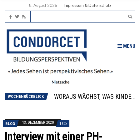
8. August 2026
Impressum & Datenschutz
MENU
2’529 UNTERSCHRIFTEN FÜR «KEINE DIGITALEN GERÄTE IN DEN ERSTEN VIER PRIMARSCHULJAHREN» EINGEREICHT
DIE GANZE HILFLOSIGKEIT DES BILDUNGSBÜRGERTUMS
WORAUS WÄCHST, WAS KINDER TRÄGT
“WIR BEOBACHTEN EINEN REGELRECHTEN STURZFLUG BEI DEN LERNLEISTUNGEN”
WOCHENRÜCKBLICK
DIE VERSTÄRKTE HARMONISIERUNG IM SCHULWESEN VERRINGERT DAS INNOVATIONSPOTENZIAL
2’529 UNTERSCHRIFTEN FÜR «KEINE DIGITALEN GERÄTE IN DEN ERSTEN VIER PRIMARSCHULJAHREN» EINGEREICHT
DIE GANZE HILFLOSIGKEIT DES BILDUNGSBÜRGERTUMS
13. DEZEMBER 2020
BLOG
1
Interview mit einer PH-