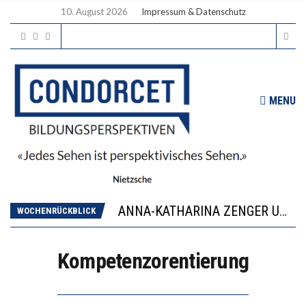
10. August 2026
Impressum & Datenschutz
MENU
WORAUS WÄCHST, WAS KINDER TRÄGT
JAPAN ZEIGT, WIE KINDER ERNÄHRUNG LERNEN – DEUTSCHLAND PENNT
ANNA-KATHARINA ZENGER UND IHRE VERFASSUNGSKENNTNISSE
WOCHENRÜCKBLICK
“VIEL ZU VIELE SCHÜLER, DIE GEMESSEN AN IHREN FÄHIGKEITEN GAR NICHT ANS GYMNASIUM GEHÖREN”
DIE GANZE HILFLOSIGKEIT DES BILDUNGSBÜRGERTUMS
Kompetenzorentierung
WORAUS WÄCHST, WAS KINDER TRÄGT
JAPAN ZEIGT, WIE KINDER ERNÄHRUNG LERNEN – DEUTSCHLAND PENNT