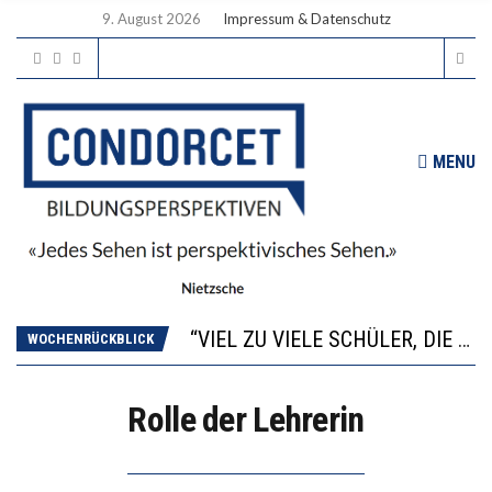
9. August 2026
Impressum & Datenschutz
MENU
“WIR BEOBACHTEN EINEN REGELRECHTEN STURZFLUG BEI DEN LERNLEISTUNGEN”
ANNA-KATHARINA ZENGER UND IHRE VERFASSUNGSKENNTNISSE
“VIEL ZU VIELE SCHÜLER, DIE GEMESSEN AN IHREN FÄHIGKEITEN GAR NICHT ANS GYMNASIUM GEHÖREN”
WOCHENRÜCKBLICK
DIE GANZE HILFLOSIGKEIT DES BILDUNGSBÜRGERTUMS
WORAUS WÄCHST, WAS KINDER TRÄGT
Rolle der Lehrerin
“WIR BEOBACHTEN EINEN REGELRECHTEN STURZFLUG BEI DEN LERNLEISTUNGEN”
ANNA-KATHARINA ZENGER UND IHRE VERFASSUNGSKENNTNISSE