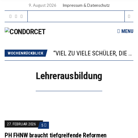
9. August 2026
Impressum & Datenschutz
MENU
“WIR BEOBACHTEN EINEN REGELRECHTEN STURZFLUG BEI DEN LERNLEISTUNGEN”
ANNA-KATHARINA ZENGER UND IHRE VERFASSUNGSKENNTNISSE
“VIEL ZU VIELE SCHÜLER, DIE GEMESSEN AN IHREN FÄHIGKEITEN GAR NICHT ANS GYMNASIUM GEHÖREN”
WOCHENRÜCKBLICK
DIE GANZE HILFLOSIGKEIT DES BILDUNGSBÜRGERTUMS
WORAUS WÄCHST, WAS KINDER TRÄGT
Lehrerausbildung
“WIR BEOBACHTEN EINEN REGELRECHTEN STURZFLUG BEI DEN LERNLEISTUNGEN”
ANNA-KATHARINA ZENGER UND IHRE VERFASSUNGSKENNTNISSE
27. FEBRUAR 2026
5
PH FHNW braucht tiefgreifende Reformen