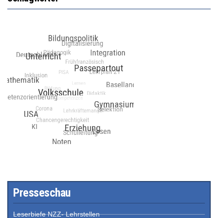
Presseschau
Leserbiefe NZZ- Lehrstellen