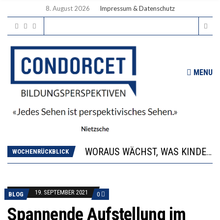
8. August 2026
Impressum & Datenschutz
MENU
2’529 UNTERSCHRIFTEN FÜR «KEINE DIGITALEN GERÄTE IN DEN ERSTEN VIER PRIMARSCHULJAHREN» EINGEREICHT
DIE GANZE HILFLOSIGKEIT DES BILDUNGSBÜRGERTUMS
WORAUS WÄCHST, WAS KINDER TRÄGT
WOCHENRÜCKBLICK
“WIR BEOBACHTEN EINEN REGELRECHTEN STURZFLUG BEI DEN LERNLEISTUNGEN”
DIE VERSTÄRKTE HARMONISIERUNG IM SCHULWESEN VERRINGERT DAS INNOVATIONSPOTENZIAL
2’529 UNTERSCHRIFTEN FÜR «KEINE DIGITALEN GERÄTE IN DEN ERSTEN VIER PRIMARSCHULJAHREN» EINGEREICHT
19. SEPTEMBER 2021
BLOG
0
DIE GANZE HILFLOSIGKEIT DES BILDUNGSBÜRGERTUMS
Spannende Aufstellung im