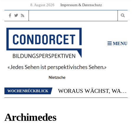
8. August 2026
Impressum & Datenschutz
MENU
2’529 UNTERSCHRIFTEN FÜR «KEINE DIGITALEN GERÄTE IN DEN ERSTEN VIER PRIMARSCHULJAHREN» EINGEREICHT
DIE GANZE HILFLOSIGKEIT DES BILDUNGSBÜRGERTUMS
WORAUS WÄCHST, WAS KINDER TRÄGT
WOCHENRÜCKBLICK
“WIR BEOBACHTEN EINEN REGELRECHTEN STURZFLUG BEI DEN LERNLEISTUNGEN”
DIE VERSTÄRKTE HARMONISIERUNG IM SCHULWESEN VERRINGERT DAS INNOVATIONSPOTENZIAL
2’529 UNTERSCHRIFTEN FÜR «KEINE DIGITALEN GERÄTE IN DEN ERSTEN VIER PRIMARSCHULJAHREN» EINGEREICHT
Archimedes
DIE GANZE HILFLOSIGKEIT DES BILDUNGSBÜRGERTUMS