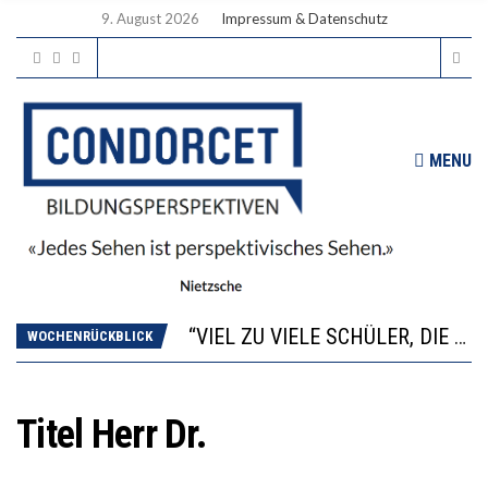
9. August 2026
Impressum & Datenschutz
MENU
“WIR BEOBACHTEN EINEN REGELRECHTEN STURZFLUG BEI DEN LERNLEISTUNGEN”
ANNA-KATHARINA ZENGER UND IHRE VERFASSUNGSKENNTNISSE
“VIEL ZU VIELE SCHÜLER, DIE GEMESSEN AN IHREN FÄHIGKEITEN GAR NICHT ANS GYMNASIUM GEHÖREN”
WOCHENRÜCKBLICK
DIE GANZE HILFLOSIGKEIT DES BILDUNGSBÜRGERTUMS
WORAUS WÄCHST, WAS KINDER TRÄGT
“WIR BEOBACHTEN EINEN REGELRECHTEN STURZFLUG BEI DEN LERNLEISTUNGEN”
Titel Herr Dr.
ANNA-KATHARINA ZENGER UND IHRE VERFASSUNGSKENNTNISSE