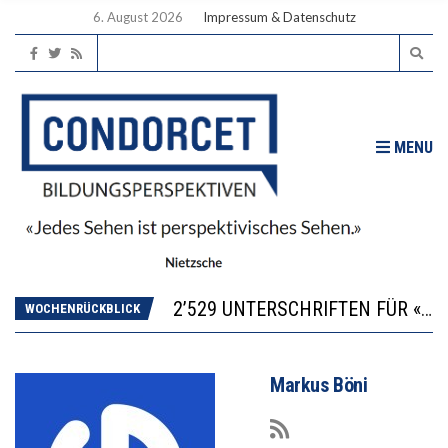
6. August 2026
Impressum & Datenschutz
MENU
“KOMPETENZ-UNTERSCHIEDE ENTSTEHEN IN FRÜHER KINDHEIT UND BLEIBEN ÜBER SCHULZEIT RELATIV STABIL”
DIE VERSTÄRKTE HARMONISIERUNG IM SCHULWESEN VERRINGERT DAS INNOVATIONSPOTENZIAL
2’529 UNTERSCHRIFTEN FÜR «KEINE DIGITALEN GERÄTE IN DEN ERSTEN VIER PRIMARSCHULJAHREN» EINGEREICHT
WOCHENRÜCKBLICK
ICH WILL MEHR EVIDENZ UND WILL WISSEN, WAS ALL DIE INVESTITIONEN BRINGEN
DER US-ÖKONOM WALLACE OATES: FÖDERALISMUS IM BILDUNGSBEREICH
Markus Böni
“KOMPETENZ-UNTERSCHIEDE ENTSTEHEN IN FRÜHER KINDHEIT UND BLEIBEN ÜBER SCHULZEIT RELATIV STABIL”
DIE VERSTÄRKTE HARMONISIERUNG IM SCHULWESEN VERRINGERT DAS INNOVATIONSPOTENZIAL