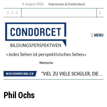
9. August 2026
Impressum & Datenschutz
MENU
“WIR BEOBACHTEN EINEN REGELRECHTEN STURZFLUG BEI DEN LERNLEISTUNGEN”
ANNA-KATHARINA ZENGER UND IHRE VERFASSUNGSKENNTNISSE
“VIEL ZU VIELE SCHÜLER, DIE GEMESSEN AN IHREN FÄHIGKEITEN GAR NICHT ANS GYMNASIUM GEHÖREN”
WOCHENRÜCKBLICK
DIE GANZE HILFLOSIGKEIT DES BILDUNGSBÜRGERTUMS
WORAUS WÄCHST, WAS KINDER TRÄGT
“WIR BEOBACHTEN EINEN REGELRECHTEN STURZFLUG BEI DEN LERNLEISTUNGEN”
Phil Ochs
ANNA-KATHARINA ZENGER UND IHRE VERFASSUNGSKENNTNISSE