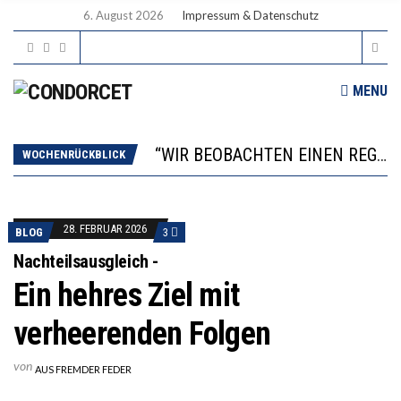
6. August 2026
Impressum & Datenschutz
ICH WILL MEHR EVIDENZ UND WILL WISSEN, WAS ALL DIE INVESTITIONEN BRINGEN
MENU
WORAUS WÄCHST, WAS KINDER TRÄGT
“WIR BEOBACHTEN EINEN REGELRECHTEN STURZFLUG BEI DEN LERNLEISTUNGEN”
DIE VERSTÄRKTE HARMONISIERUNG IM SCHULWESEN VERRINGERT DAS INNOVATIONSPOTENZIAL
WOCHENRÜCKBLICK
2’529 UNTERSCHRIFTEN FÜR «KEINE DIGITALEN GERÄTE IN DEN ERSTEN VIER PRIMARSCHULJAHREN» EINGEREICHT
ICH WILL MEHR EVIDENZ UND WILL WISSEN, WAS ALL DIE INVESTITIONEN BRINGEN
WORAUS WÄCHST, WAS KINDER TRÄGT
28. FEBRUAR 2026
BLOG
3
Nachteilsausgleich -
Ein hehres Ziel mit
verheerenden Folgen
von
AUS FREMDER FEDER