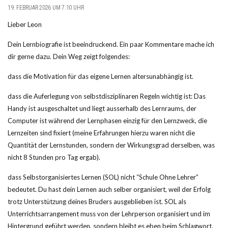
19. FEBRUAR 2026 UM 7:10 UHR
Lieber Leon
Dein Lernbiografie ist beeindruckend. Ein paar Kommentare mache ich
dir gerne dazu. Dein Weg zeigt folgendes:
dass die Motivation für das eigene Lernen altersunabhängig ist.
dass die Auferlegung von selbstdisziplinaren Regeln wichtig ist: Das
Handy ist ausgeschaltet und liegt ausserhalb des Lernraums, der
Computer ist während der Lernphasen einzig für den Lernzweck, die
Lernzeiten sind fixiert (meine Erfahrungen hierzu waren nicht die
Quantität der Lernstunden, sondern der Wirkungsgrad derselben, was
nicht 8 Stunden pro Tag ergab).
dass Selbstorganisiertes Lernen (SOL) nicht “Schule Ohne Lehrer”
bedeutet. Du hast dein Lernen auch selber organisiert, weil der Erfolg
trotz Unterstützung deines Bruders ausgeblieben ist. SOL als
Unterrichtsarrangement muss von der Lehrperson organisiert und im
Hintergrund geführt werden, sondern bleibt es eben beim Schlagwort.