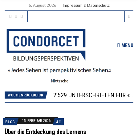
6. August 2026
Impressum & Datenschutz
MENU
“KOMPETENZ-UNTERSCHIEDE ENTSTEHEN IN FRÜHER KINDHEIT UND BLEIBEN ÜBER SCHULZEIT RELATIV STABIL”
DIE VERSTÄRKTE HARMONISIERUNG IM SCHULWESEN VERRINGERT DAS INNOVATIONSPOTENZIAL
2’529 UNTERSCHRIFTEN FÜR «KEINE DIGITALEN GERÄTE IN DEN ERSTEN VIER PRIMARSCHULJAHREN» EINGEREICHT
ICH WILL MEHR EVIDENZ UND WILL WISSEN, WAS ALL DIE INVESTITIONEN BRINGEN
WOCHENRÜCKBLICK
DER US-ÖKONOM WALLACE OATES: FÖDERALISMUS IM BILDUNGSBEREICH
“KOMPETENZ-UNTERSCHIEDE ENTSTEHEN IN FRÜHER KINDHEIT UND BLEIBEN ÜBER SCHULZEIT RELATIV STABIL”
DIE VERSTÄRKTE HARMONISIERUNG IM SCHULWESEN VERRINGERT DAS INNOVATIONSPOTENZIAL
15. FEBRUAR 2026
BLOG
4
Über die Entdeckung des Lernens