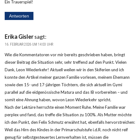
Ein Trauerspiel!
Antworten
Erika Gisler
sagt:
16. FEBRUAR 2026 UM 14:03 UHR
Wie die Kommentatoren vor mir bereits geschrieben haben, bringt
dieser Beitrag die Situation sehr, sehr treffend auf den Punkt. Vielen
Dank, Leon Wiederkehr! Aktuell weilen wir in den Skiferien und ich
konnte den Artikel meiner ganzen Familie vorlesen, meinem Ehemann
sowie den 15- und 17-jährigen Töchtern, die sich aktuell im Gymi
parallel auf die eidgenössische Matura und das IB vorbereiten – und
somit eine Ahnung haben, wovon Leon Wiederkehr spricht.
Nach der Lektüre herrschte einen Moment Ruhe. Meine Familie war
perplex und fand, das treffe die Situation zu 100%. Als Mutter möchte
ich den Punkt, den Felix Schmutz erwähnt hat, ebenfalls hervorstreichen:
Weil das Hirn des Kindes in der Primarschulstufe i.d.R. noch nicht reif
genug für selbstgesteuertes Lernverhalten ist, müssen die