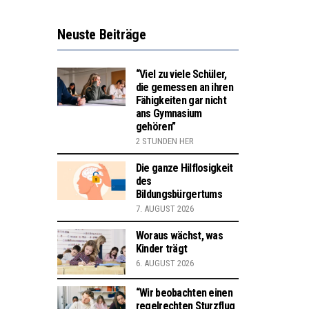
Neuste Beiträge
“Viel zu viele Schüler,
die gemessen an ihren
Fähigkeiten gar nicht
ans Gymnasium
gehören”
2 STUNDEN HER
Die ganze Hilflosigkeit
des
Bildungsbürgertums
7. AUGUST 2026
Woraus wächst, was
Kinder trägt
6. AUGUST 2026
“Wir beobachten einen
regelrechten Sturzflug