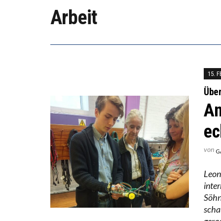
“WIR 
Arbeit
DIE V
15. 
Über
An
ec
von
G
Leon
inter
Söhn
schau
gerad