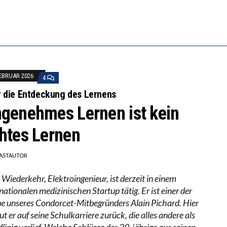
BEOBACHTEN EINEN REGELRECHTEN STURZFLUG BEI D
ERSTÄRKTE HARMONISIERUNG IM SCHULWESEN VERRI
FEBRUAR 2026
4
 die Entdeckung des Lernens
genehmes Lernen ist kein
htes Lernen
ASTAUTOR
 Wiederkehr, Elektroingenieur, ist derzeit in einem
nationalen medizinischen Startup tätig. Er ist einer der
e unseres Condorcet-Mitbegründers Alain Pichard. Hier
t er auf seine Schulkarriere zurück, die alles andere als
linig verlief. Welche Schlüsse der 29-jährige aus seinen