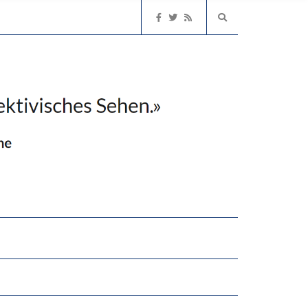
NGERT DAS INNOVATIONSPOTENZIAL
“VIEL ZU VIELE SCHÜLER, DIE GEMESSEN AN IHREN FÄHIGKEITEN GAR NICHT ANS GYMNASIUM GEHÖREN”