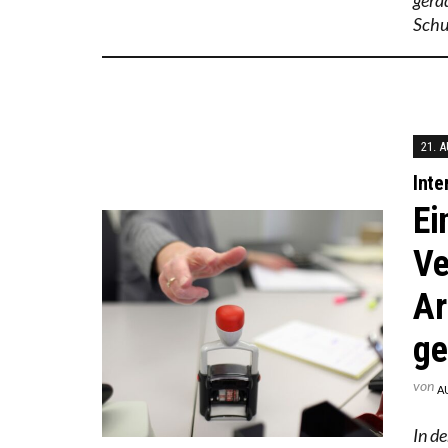
Schu
21. 
Inte
Ei
Ve
Ar
ge
von
A
In d