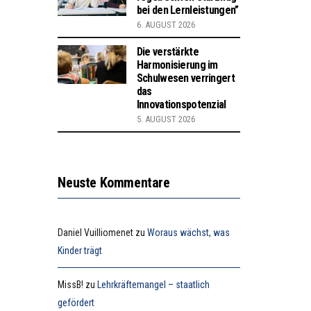
bei den Lernleistungen”
6. AUGUST 2026
Die verstärkte
Harmonisierung im
Schulwesen verringert
das
Innovationspotenzial
5. AUGUST 2026
Neuste Kommentare
Daniel Vuilliomenet
zu
Woraus wächst, was
Kinder trägt
MissB!
zu
Lehrkräftemangel – staatlich
gefördert