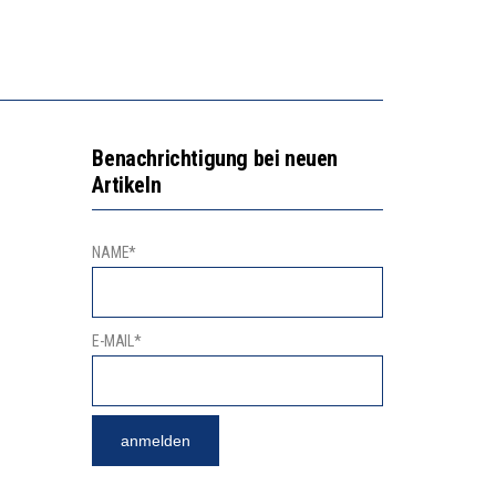
EN LERNLEISTUNGEN”
NGERT DAS INNOVATIONSPOTENZIAL
“VIEL ZU VIELE SCHÜLER, DIE GEMESSEN AN IHREN FÄHIGKEITEN GAR NICHT ANS GYMNASIUM GEHÖREN”
Benachrichtigung bei neuen
Artikeln
NAME*
E-MAIL*