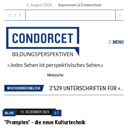
6. August 2026
Impressum & Datenschutz
MENU
“KOMPETENZ-UNTERSCHIEDE ENTSTEHEN IN FRÜHER KINDHEIT UND BLEIBEN ÜBER SCHULZEIT RELATIV STABIL”
DIE VERSTÄRKTE HARMONISIERUNG IM SCHULWESEN VERRINGERT DAS INNOVATIONSPOTENZIAL
2’529 UNTERSCHRIFTEN FÜR «KEINE DIGITALEN GERÄTE IN DEN ERSTEN VIER PRIMARSCHULJAHREN» EINGEREICHT
ICH WILL MEHR EVIDENZ UND WILL WISSEN, WAS ALL DIE INVESTITIONEN BRINGEN
WOCHENRÜCKBLICK
DER US-ÖKONOM WALLACE OATES: FÖDERALISMUS IM BILDUNGSBEREICH
“KOMPETENZ-UNTERSCHIEDE ENTSTEHEN IN FRÜHER KINDHEIT UND BLEIBEN ÜBER SCHULZEIT RELATIV STABIL”
DIE VERSTÄRKTE HARMONISIERUNG IM SCHULWESEN VERRINGERT DAS INNOVATIONSPOTENZIAL
13. DEZEMBER 2025
BLOG
0
"Prompten" - die neue Kulturtechnik