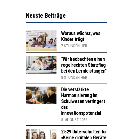
Neuste Beiträge
Woraus wächst, was
Kinder trägt
7 STUNDEN HER
“Wir beobachten einen
regelrechten Sturzflug
bei den Lernleistungen”
8 STUNDEN HER
Die verstärkte
Harmonisierung im
Schulwesen verringert
das
Innovationspotenzial
5. AUGUST 2026
2’529 Unterschriften für
«Keine digitalen Geräte