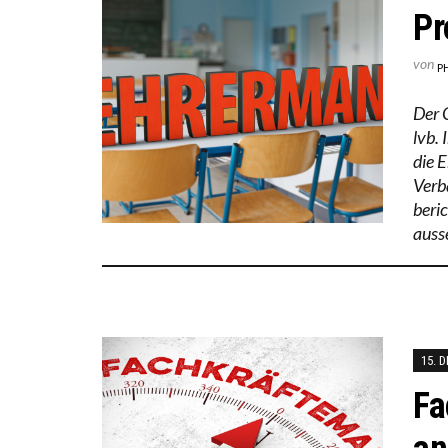
Pr
von
P
Der 
lvb.
die 
Verb
beric
auss
15. 
Fa