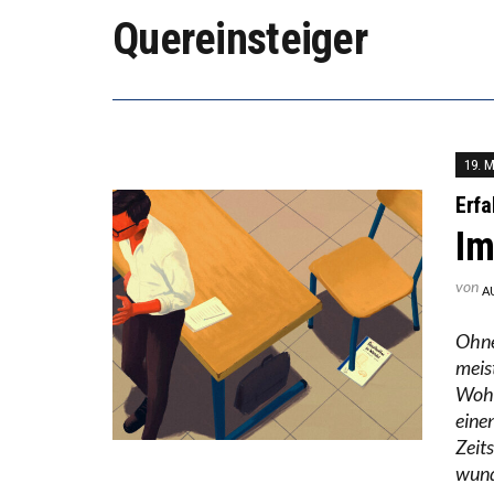
Quereinsteiger
ICH W
WORAU
19. 
Erfa
Im
von
A
Ohne
meis
Wohl
eine
Zeit
wund