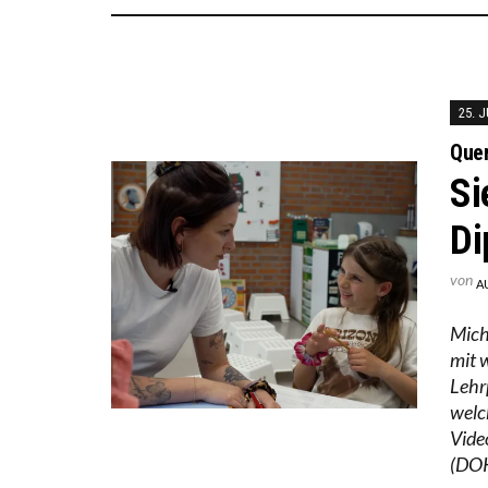
25. J
Quer
Si
Di
von
A
Mich
mit 
Lehr
welc
Vide
(DOK