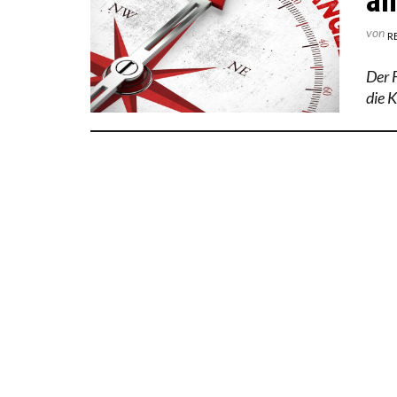
an
von
R
Der 
die K