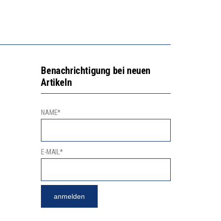
2’529 UNTERSCHRIFTEN FÜR «KEINE DIGITALEN GERÄTE IN DEN ERSTEN VIER PRIMARSCHULJAHREN» EINGEREICHT
NVESTITIONEN BRINGEN
Benachrichtigung bei neuen
Artikeln
NAME*
E-MAIL*