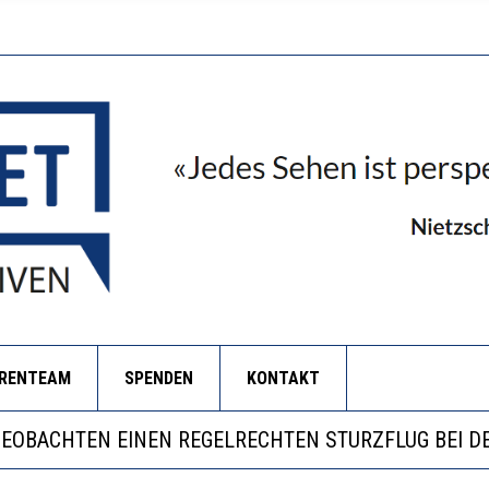
ORENTEAM
SPENDEN
KONTAKT
ILL MEHR EVIDENZ UND WILL WISSEN, WAS ALL DIE I
S WÄCHST, WAS KINDER TRÄGT
BEOBACHTEN EINEN REGELRECHTEN STURZFLUG BEI D
ERSTÄRKTE HARMONISIERUNG IM SCHULWESEN VERRI