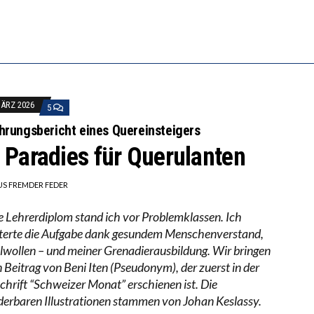
ILL MEHR EVIDENZ UND WILL WISSEN, WAS ALL DIE I
S WÄCHST, WAS KINDER TRÄGT
MÄRZ 2026
5
hrungsbericht eines Quereinsteigers
 Paradies für Querulanten
US FREMDER FEDER
 Lehrerdiplom stand ich vor Problemklassen. Ich
terte die Aufgabe dank gesundem Menschenverstand,
wollen – und meiner Grenadierausbildung. Wir bringen
n Beitrag von Beni Iten (Pseudonym), der zuerst in der
schrift “Schweizer Monat” erschienen ist. Die
erbaren Illustrationen stammen von Johan Keslassy.