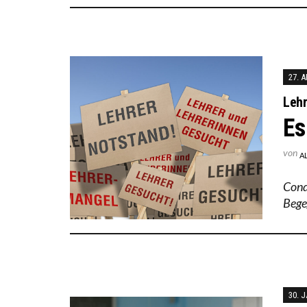
27. 
Leh
Es
von
A
Cond
Bege
30. 