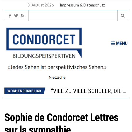
8. August 2026
Impressum & Datenschutz
MENU
“WIR BEOBACHTEN EINEN REGELRECHTEN STURZFLUG BEI DEN LERNLEISTUNGEN”
ANNA-KATHARINA ZENGER UND IHRE VERFASSUNGSKENNTNISSE
“VIEL ZU VIELE SCHÜLER, DIE GEMESSEN AN IHREN FÄHIGKEITEN GAR NICHT ANS GYMNASIUM GEHÖREN”
WOCHENRÜCKBLICK
DIE GANZE HILFLOSIGKEIT DES BILDUNGSBÜRGERTUMS
WORAUS WÄCHST, WAS KINDER TRÄGT
“WIR BEOBACHTEN EINEN REGELRECHTEN STURZFLUG BEI DEN LERNLEISTUNGEN”
Sophie de Condorcet Lettres
ANNA-KATHARINA ZENGER UND IHRE VERFASSUNGSKENNTNISSE
sur la sympathie