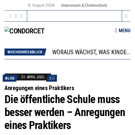
8. August 2026
Impressum & Datenschutz
2’529 UNTERSCHRIFTEN FÜR «KEINE DIGITALEN GERÄTE IN DEN ERSTEN VIER PRIMARSCHULJAHREN» EINGEREICHT
MENU
DIE GANZE HILFLOSIGKEIT DES BILDUNGSBÜRGERTUMS
WORAUS WÄCHST, WAS KINDER TRÄGT
“WIR BEOBACHTEN EINEN REGELRECHTEN STURZFLUG BEI DEN LERNLEISTUNGEN”
WOCHENRÜCKBLICK
DIE VERSTÄRKTE HARMONISIERUNG IM SCHULWESEN VERRINGERT DAS INNOVATIONSPOTENZIAL
2’529 UNTERSCHRIFTEN FÜR «KEINE DIGITALEN GERÄTE IN DEN ERSTEN VIER PRIMARSCHULJAHREN» EINGEREICHT
DIE GANZE HILFLOSIGKEIT DES BILDUNGSBÜRGERTUMS
21. APRIL 2025
BLOG
2
Anregungen eines Praktikers
Die öffentliche Schule muss
besser werden – Anregungen
eines Praktikers