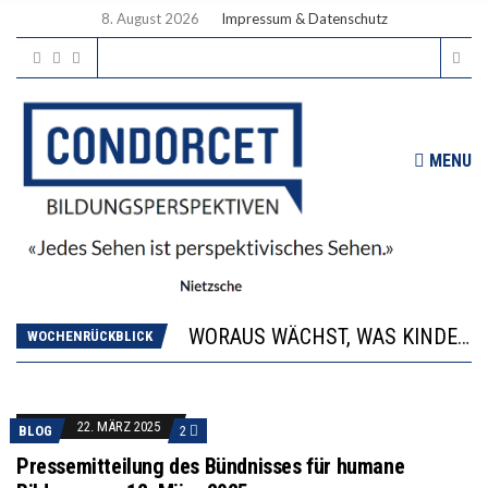
8. August 2026
Impressum & Datenschutz
MENU
2’529 UNTERSCHRIFTEN FÜR «KEINE DIGITALEN GERÄTE IN DEN ERSTEN VIER PRIMARSCHULJAHREN» EINGEREICHT
DIE GANZE HILFLOSIGKEIT DES BILDUNGSBÜRGERTUMS
WORAUS WÄCHST, WAS KINDER TRÄGT
“WIR BEOBACHTEN EINEN REGELRECHTEN STURZFLUG BEI DEN LERNLEISTUNGEN”
WOCHENRÜCKBLICK
DIE VERSTÄRKTE HARMONISIERUNG IM SCHULWESEN VERRINGERT DAS INNOVATIONSPOTENZIAL
2’529 UNTERSCHRIFTEN FÜR «KEINE DIGITALEN GERÄTE IN DEN ERSTEN VIER PRIMARSCHULJAHREN» EINGEREICHT
DIE GANZE HILFLOSIGKEIT DES BILDUNGSBÜRGERTUMS
22. MÄRZ 2025
BLOG
2
Pressemitteilung des Bündnisses für humane