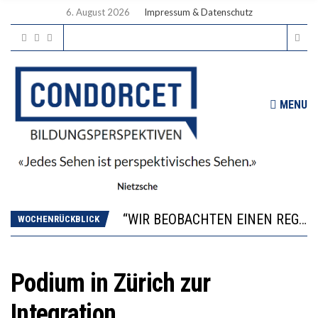
6. August 2026
Impressum & Datenschutz
MENU
ICH WILL MEHR EVIDENZ UND WILL WISSEN, WAS ALL DIE INVESTITIONEN BRINGEN
WORAUS WÄCHST, WAS KINDER TRÄGT
“WIR BEOBACHTEN EINEN REGELRECHTEN STURZFLUG BEI DEN LERNLEISTUNGEN”
WOCHENRÜCKBLICK
DIE VERSTÄRKTE HARMONISIERUNG IM SCHULWESEN VERRINGERT DAS INNOVATIONSPOTENZIAL
2’529 UNTERSCHRIFTEN FÜR «KEINE DIGITALEN GERÄTE IN DEN ERSTEN VIER PRIMARSCHULJAHREN» EINGEREICHT
ICH WILL MEHR EVIDENZ UND WILL WISSEN, WAS ALL DIE INVESTITIONEN BRINGEN
Podium in Zürich zur
WORAUS WÄCHST, WAS KINDER TRÄGT
Integration