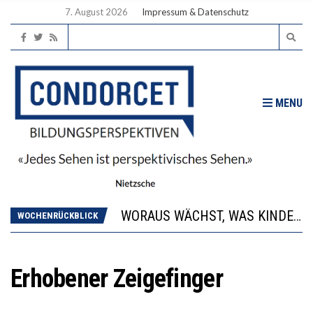
7. August 2026
Impressum & Datenschutz
MENU
2’529 UNTERSCHRIFTEN FÜR «KEINE DIGITALEN GERÄTE IN DEN ERSTEN VIER PRIMARSCHULJAHREN» EINGEREICHT
DIE GANZE HILFLOSIGKEIT DES BILDUNGSBÜRGERTUMS
WORAUS WÄCHST, WAS KINDER TRÄGT
WOCHENRÜCKBLICK
“WIR BEOBACHTEN EINEN REGELRECHTEN STURZFLUG BEI DEN LERNLEISTUNGEN”
DIE VERSTÄRKTE HARMONISIERUNG IM SCHULWESEN VERRINGERT DAS INNOVATIONSPOTENZIAL
2’529 UNTERSCHRIFTEN FÜR «KEINE DIGITALEN GERÄTE IN DEN ERSTEN VIER PRIMARSCHULJAHREN» EINGEREICHT
Erhobener Zeigefinger
DIE GANZE HILFLOSIGKEIT DES BILDUNGSBÜRGERTUMS