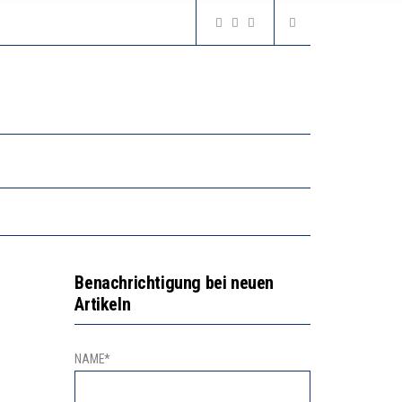
2’529 UNTERSCHRIFTEN FÜR «KEINE DIGITALEN GERÄTE IN DEN ERSTEN VIER PRIMARSCHULJAHREN» EINGEREICHT
N LERNLEISTUNGEN”
GERT DAS INNOVATIONSPOTENZIAL
2’529 UNTERSCHRIFTEN FÜR «KEINE DIGITALEN GERÄTE IN DEN ERSTEN VIER PRIMARSCHULJAHREN» EINGEREICHT
Benachrichtigung bei neuen
Artikeln
NAME*