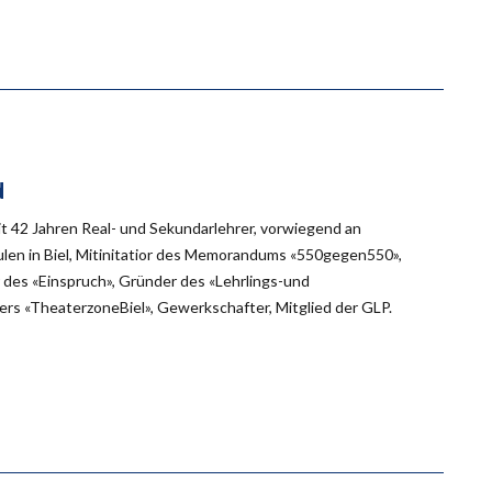
d
eit 42 Jahren Real- und Sekundarlehrer, vorwiegend an
en in Biel, Mitinitatior des Memorandums «550gegen550»,
des «Einspruch», Gründer des «Lehrlings-und
rs «TheaterzoneBiel», Gewerkschafter, Mitglied der GLP.