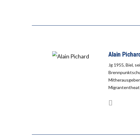
Alain Pichar
Jg 1955, Biel, s
Brennpunktschul
Mitherausgeber 
Migrantentheate