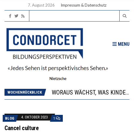
7. August 2026
Impressum & Datenschutz
MENU
2’529 UNTERSCHRIFTEN FÜR «KEINE DIGITALEN GERÄTE IN DEN ERSTEN VIER PRIMARSCHULJAHREN» EINGEREICHT
DIE GANZE HILFLOSIGKEIT DES BILDUNGSBÜRGERTUMS
WORAUS WÄCHST, WAS KINDER TRÄGT
“WIR BEOBACHTEN EINEN REGELRECHTEN STURZFLUG BEI DEN LERNLEISTUNGEN”
WOCHENRÜCKBLICK
DIE VERSTÄRKTE HARMONISIERUNG IM SCHULWESEN VERRINGERT DAS INNOVATIONSPOTENZIAL
2’529 UNTERSCHRIFTEN FÜR «KEINE DIGITALEN GERÄTE IN DEN ERSTEN VIER PRIMARSCHULJAHREN» EINGEREICHT
DIE GANZE HILFLOSIGKEIT DES BILDUNGSBÜRGERTUMS
4. OKTOBER 2023
BLOG
1
Cancel culture