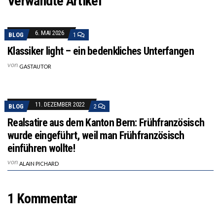
Verwandte Artikel
6. MAI 2026
BLOG
1
Klassiker light – ein bedenkliches Unterfangen
von
GASTAUTOR
11. DEZEMBER 2022
BLOG
2
Realsatire aus dem Kanton Bern: Frühfranzösisch
wurde eingeführt, weil man Frühfranzösisch
einführen wollte!
von
ALAIN PICHARD
1 Kommentar