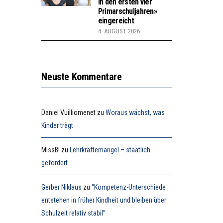
in den ersten vier
Primarschuljahren»
eingereicht
4. AUGUST 2026
Neuste Kommentare
Daniel Vuilliomenet
zu
Woraus wächst, was
Kinder trägt
MissB!
zu
Lehrkräftemangel – staatlich
gefördert
Gerber Niklaus
zu
“Kompetenz-Unterschiede
entstehen in früher Kindheit und bleiben über
Schulzeit relativ stabil”