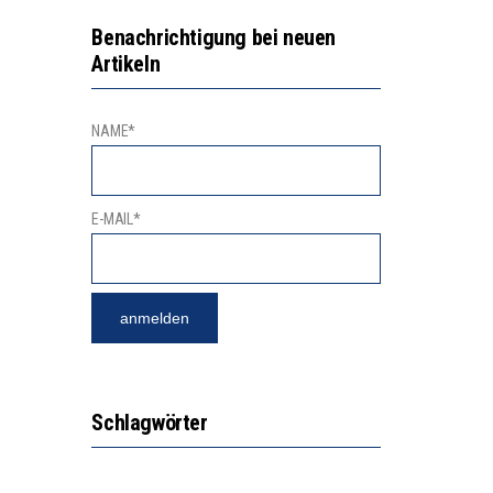
GERT DAS INNOVATIONSPOTENZIAL
2’529 UNTERSCHRIFTEN FÜR «KEINE DIGITALEN GERÄTE IN DEN ERSTEN VIER PRIMARSCHULJAHREN» EINGEREICHT
Benachrichtigung bei neuen
Artikeln
NAME*
E-MAIL*
Schlagwörter