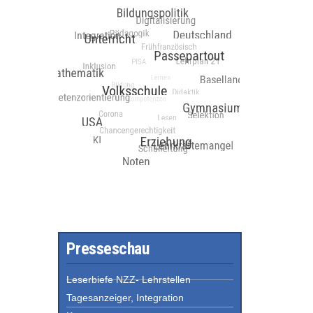
Presseschau
Leserbiefe NZZ- Lehrstellen
Tagesanzeiger, Integration