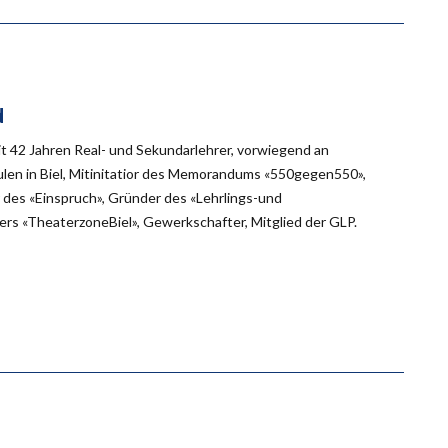
d
eit 42 Jahren Real- und Sekundarlehrer, vorwiegend an
en in Biel, Mitinitatior des Memorandums «550gegen550»,
des «Einspruch», Gründer des «Lehrlings-und
rs «TheaterzoneBiel», Gewerkschafter, Mitglied der GLP.