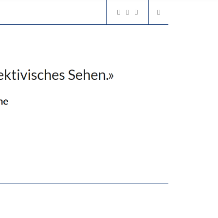
2’529 UNTERSCHRIFTEN FÜR «KEINE DIGITALEN GERÄTE IN DEN ERSTEN VIER PRIMARSCHULJAHREN» EINGEREICHT
N LERNLEISTUNGEN”