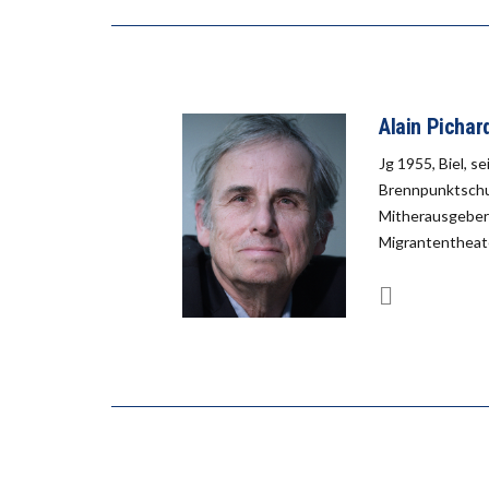
Alain Pichar
Jg 1955, Biel, s
Brennpunktschul
Mitherausgeber 
Migrantentheate