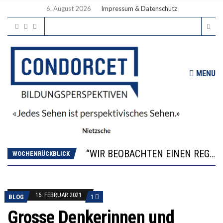
6. August 2026
Impressum & Datenschutz
MENU
ICH WILL MEHR EVIDENZ UND WILL WISSEN, WAS ALL DIE INVESTITIONEN BRINGEN
WORAUS WÄCHST, WAS KINDER TRÄGT
“WIR BEOBACHTEN EINEN REGELRECHTEN STURZFLUG BEI DEN LERNLEISTUNGEN”
WOCHENRÜCKBLICK
DIE VERSTÄRKTE HARMONISIERUNG IM SCHULWESEN VERRINGERT DAS INNOVATIONSPOTENZIAL
2’529 UNTERSCHRIFTEN FÜR «KEINE DIGITALEN GERÄTE IN DEN ERSTEN VIER PRIMARSCHULJAHREN» EINGEREICHT
ICH WILL MEHR EVIDENZ UND WILL WISSEN, WAS ALL DIE INVESTITIONEN BRINGEN
16. FEBRUAR 2021
BLOG
1
WORAUS WÄCHST, WAS KINDER TRÄGT
Grosse Denkerinnen und