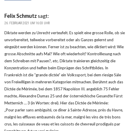
Felix Schmutz
sagt:
26. FEBRUAR 2021 UM 16:03 UHR
Diktate werden zu Unrecht verteufelt. Es spielt eine grosse Rolle, ob sie
unvorbereitet, teilweise vorbereitet oder als Ganzes gelernt und
eingeübt werden können. Ferner ist zu beachten, wie diktiert wird: Wie
grosse Abschnitte aufs Mal? Wie oft wiederholt? Kontrolllesung nach
dem Schreiben mit Pausen?, etc. Diktate trainieren gleichzeitig die
Konzentration und helfen beim Einprägen des Schriftbildes. In
Frankreich ist die “grande dictée” ein Volkssport, bei dem riesige Säle
von Freiwilligen in mehreren Kategorien mitmachen. Berühmt auch das
Dictée de Mérimée, bei dem 1857 Napoléon III. angeblich 75 Fehler
machte, Alexandre Dumas 25 und der österreichische Gesandte Fürst
Metternich … 3 (in Worten: drei). Hier das Dictée de Mérimée:
„Pour parler sans ambiguïté, ce dîner à Sainte-Adresse, près du Havre,
malgré les effluves embaumés de la mer, malgré les vins de très bons
crus, les cuisseaux de veau et les cuissots de chevreuil prodigués par
l’amphitryon, fut un vrai guêpier.