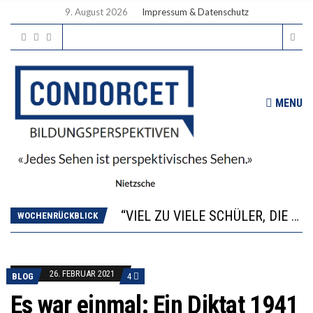
9. August 2026
Impressum & Datenschutz
MENU
“WIR BEOBACHTEN EINEN REGELRECHTEN STURZFLUG BEI DEN LERNLEISTUNGEN”
ANNA-KATHARINA ZENGER UND IHRE VERFASSUNGSKENNTNISSE
“VIEL ZU VIELE SCHÜLER, DIE GEMESSEN AN IHREN FÄHIGKEITEN GAR NICHT ANS GYMNASIUM GEHÖREN”
WOCHENRÜCKBLICK
DIE GANZE HILFLOSIGKEIT DES BILDUNGSBÜRGERTUMS
WORAUS WÄCHST, WAS KINDER TRÄGT
“WIR BEOBACHTEN EINEN REGELRECHTEN STURZFLUG BEI DEN LERNLEISTUNGEN”
26. FEBRUAR 2021
BLOG
4
ANNA-KATHARINA ZENGER UND IHRE VERFASSUNGSKENNTNISSE
Es war einmal: Ein Diktat 1941