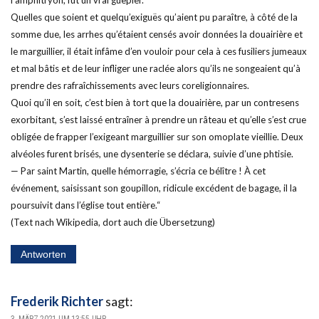
Quelles que soient et quelqu’exiguës qu’aient pu paraître, à côté de la
somme due, les arrhes qu’étaient censés avoir données la douairière et
le marguillier, il était infâme d’en vouloir pour cela à ces fusiliers jumeaux
et mal bâtis et de leur infliger une raclée alors qu’ils ne songeaient qu’à
prendre des rafraîchissements avec leurs coreligionnaires.
Quoi qu’il en soit, c’est bien à tort que la douairière, par un contresens
exorbitant, s’est laissé entraîner à prendre un râteau et qu’elle s’est crue
obligée de frapper l’exigeant marguillier sur son omoplate vieillie. Deux
alvéoles furent brisés, une dysenterie se déclara, suivie d’une phtisie.
— Par saint Martin, quelle hémorragie, s’écria ce bélître ! À cet
événement, saisissant son goupillon, ridicule excédent de bagage, il la
poursuivit dans l’église tout entière.“
(Text nach Wikipedia, dort auch die Übersetzung)
Antworten
Frederik Richter
sagt:
3. MÄRZ 2021 UM 13:55 UHR