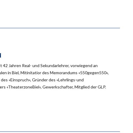
d
eit 42 Jahren Real- und Sekundarlehrer, vorwiegend an
en in Biel, Mitinitatior des Memorandums «550gegen550»,
des «Einspruch», Gründer des «Lehrlings-und
rs «TheaterzoneBiel», Gewerkschafter, Mitglied der GLP.