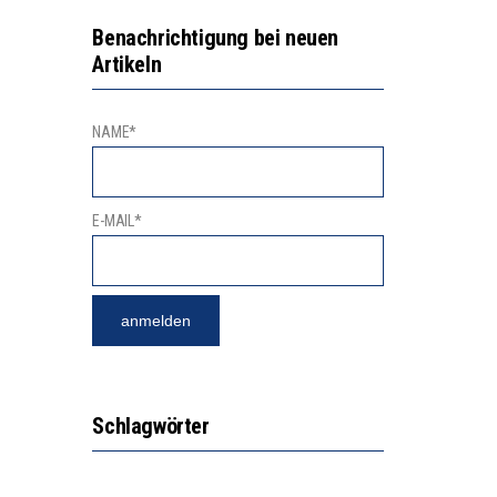
GERT DAS INNOVATIONSPOTENZIAL
2’529 UNTERSCHRIFTEN FÜR «KEINE DIGITALEN GERÄTE IN DEN ERSTEN VIER PRIMARSCHULJAHREN» EINGEREICHT
Benachrichtigung bei neuen
Artikeln
NAME*
E-MAIL*
Schlagwörter