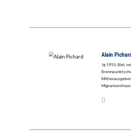
Alain Pichar
Jg 1955, Biel, s
Brennpunktschul
Mitherausgeber 
Migrantentheate