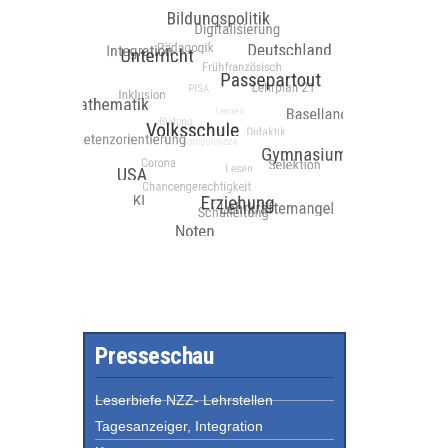
Presseschau
Leserbiefe NZZ- Lehrstellen
Tagesanzeiger, Integration