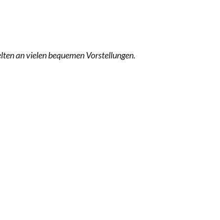
RSTÄRKTE HARMONISIERUNG IM SCHULWESEN VERRIN
NZE HILFLOSIGKEIT DES BILDUNGSBÜRGERTUMS
telten an vielen bequemen Vorstellungen.