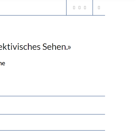
2’529 UNTERSCHRIFTEN FÜR «KEINE DIGITALEN GERÄTE IN DEN ERSTEN VIER PRIMARSCHULJAHREN» EINGEREICHT
N LERNLEISTUNGEN”