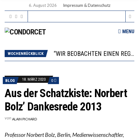
6. August 2026
Impressum & Datenschutz
MENU
ICH WILL MEHR EVIDENZ UND WILL WISSEN, WAS ALL DIE INVESTITIONEN BRINGEN
WORAUS WÄCHST, WAS KINDER TRÄGT
“WIR BEOBACHTEN EINEN REGELRECHTEN STURZFLUG BEI DEN LERNLEISTUNGEN”
WOCHENRÜCKBLICK
DIE VERSTÄRKTE HARMONISIERUNG IM SCHULWESEN VERRINGERT DAS INNOVATIONSPOTENZIAL
2’529 UNTERSCHRIFTEN FÜR «KEINE DIGITALEN GERÄTE IN DEN ERSTEN VIER PRIMARSCHULJAHREN» EINGEREICHT
ICH WILL MEHR EVIDENZ UND WILL WISSEN, WAS ALL DIE INVESTITIONEN BRINGEN
18. MÄRZ 2020
BLOG
0
WORAUS WÄCHST, WAS KINDER TRÄGT
Aus der Schatzkiste: Norbert
Bolz’ Dankesrede 2013
von
ALAIN PICHARD
Professor Norbert Bolz, Berlin, Medienwissenschaftler,