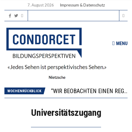
7. August 2026
Impressum & Datenschutz
MENU
ICH WILL MEHR EVIDENZ UND WILL WISSEN, WAS ALL DIE INVESTITIONEN BRINGEN
WORAUS WÄCHST, WAS KINDER TRÄGT
“WIR BEOBACHTEN EINEN REGELRECHTEN STURZFLUG BEI DEN LERNLEISTUNGEN”
WOCHENRÜCKBLICK
DIE VERSTÄRKTE HARMONISIERUNG IM SCHULWESEN VERRINGERT DAS INNOVATIONSPOTENZIAL
2’529 UNTERSCHRIFTEN FÜR «KEINE DIGITALEN GERÄTE IN DEN ERSTEN VIER PRIMARSCHULJAHREN» EINGEREICHT
Universitätszugang
ICH WILL MEHR EVIDENZ UND WILL WISSEN, WAS ALL DIE INVESTITIONEN BRINGEN
WORAUS WÄCHST, WAS KINDER TRÄGT