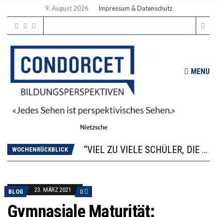
9. August 2026
Impressum & Datenschutz
MENU
“WIR BEOBACHTEN EINEN REGELRECHTEN STURZFLUG BEI DEN LERNLEISTUNGEN”
ANNA-KATHARINA ZENGER UND IHRE VERFASSUNGSKENNTNISSE
“VIEL ZU VIELE SCHÜLER, DIE GEMESSEN AN IHREN FÄHIGKEITEN GAR NICHT ANS GYMNASIUM GEHÖREN”
DIE GANZE HILFLOSIGKEIT DES BILDUNGSBÜRGERTUMS
WOCHENRÜCKBLICK
WORAUS WÄCHST, WAS KINDER TRÄGT
“WIR BEOBACHTEN EINEN REGELRECHTEN STURZFLUG BEI DEN LERNLEISTUNGEN”
ANNA-KATHARINA ZENGER UND IHRE VERFASSUNGSKENNTNISSE
23. MÄRZ 2021
BLOG
0
Gymnasiale Maturität: