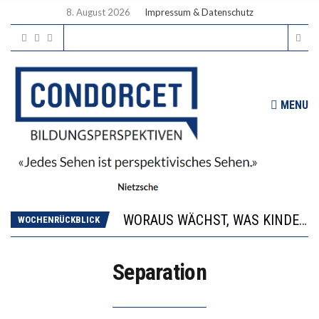
8. August 2026
Impressum & Datenschutz
MENU
2’529 UNTERSCHRIFTEN FÜR «KEINE DIGITALEN GERÄTE IN DEN ERSTEN VIER PRIMARSCHULJAHREN» EINGEREICHT
DIE GANZE HILFLOSIGKEIT DES BILDUNGSBÜRGERTUMS
WORAUS WÄCHST, WAS KINDER TRÄGT
WOCHENRÜCKBLICK
“WIR BEOBACHTEN EINEN REGELRECHTEN STURZFLUG BEI DEN LERNLEISTUNGEN”
DIE VERSTÄRKTE HARMONISIERUNG IM SCHULWESEN VERRINGERT DAS INNOVATIONSPOTENZIAL
Separation
2’529 UNTERSCHRIFTEN FÜR «KEINE DIGITALEN GERÄTE IN DEN ERSTEN VIER PRIMARSCHULJAHREN» EINGEREICHT
DIE GANZE HILFLOSIGKEIT DES BILDUNGSBÜRGERTUMS