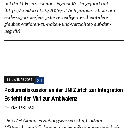
mit der LCH-Präsidentin Dagmar Rösler geführt hat
(https://condorcet.ch/2026/01/integrative-schule-am-
ende-sogar-die-feurigste-verteidigerin-scheint-den-
glauben-verloren-zu-haben-und-verzichtet-auf-den-
begriff/)
19. JANUAR 2025
2
Podiumsdiskussion an der UNI Zürich zur Integration
Es fehlt der Mut zur Ambivalenz
von
ALAIN PICHARD
Die UZH Alumni Erziehungswissenschaft lud am
Mittwoch, den 15. Januar, zu einem Podiumsgespräch ein,