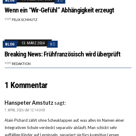
BLOG
2
Wenn ein “Wir-Gefühl” Abhängigkeit erzeugt
von
FELIX SCHMUTZ
13. MÄRZ 2024
BLOG
0
Breaking News: Frühfranzösisch wird überprüft
von
REDAKTION
1 Kommentar
Hanspeter Amstutz
sagt:
7. APRIL 2026 UM 12:14 UHR
Alain Pichard zählt ohne Scheuklappen auf, was alles im Namen einer
Integrativen Schule verdeckt separativ abläuft. Man schickt sehr
auffällige Kinder auf Lerninseln, separiert sie fürs kognitive Lernen