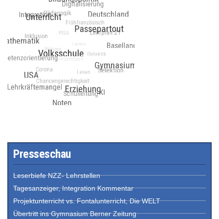
Presseschau
Leserbiefe NZZ- Lehrstellen
Tagesanzeiger, Integration Kommentar
Projektunterricht vs. Fontalunterricht, Die WELT
Übertritt ins Gymnasium Berner Zeitung