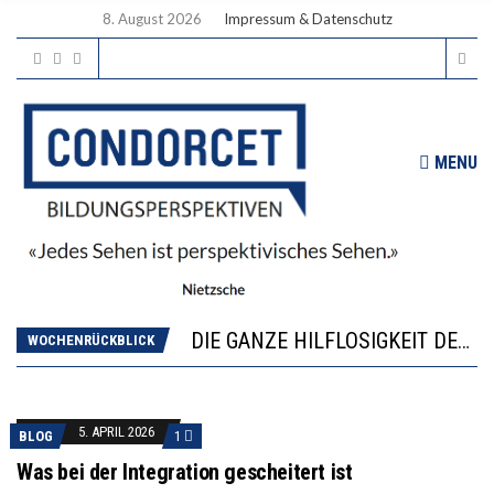
8. August 2026
Impressum & Datenschutz
MENU
DIE VERSTÄRKTE HARMONISIERUNG IM SCHULWESEN VERRINGERT DAS INNOVATIONSPOTENZIAL
“VIEL ZU VIELE SCHÜLER, DIE GEMESSEN AN IHREN FÄHIGKEITEN GAR NICHT ANS GYMNASIUM GEHÖREN”
DIE GANZE HILFLOSIGKEIT DES BILDUNGSBÜRGERTUMS
WORAUS WÄCHST, WAS KINDER TRÄGT
WOCHENRÜCKBLICK
“WIR BEOBACHTEN EINEN REGELRECHTEN STURZFLUG BEI DEN LERNLEISTUNGEN”
DIE VERSTÄRKTE HARMONISIERUNG IM SCHULWESEN VERRINGERT DAS INNOVATIONSPOTENZIAL
“VIEL ZU VIELE SCHÜLER, DIE GEMESSEN AN IHREN FÄHIGKEITEN GAR NICHT ANS GYMNASIUM GEHÖREN”
5. APRIL 2026
BLOG
1
Was bei der Integration gescheitert ist